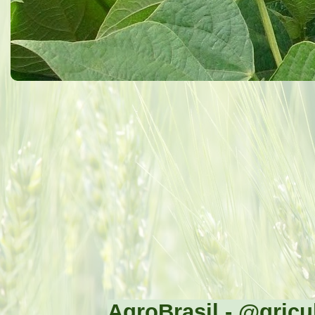
AgroBrasil - @gricul