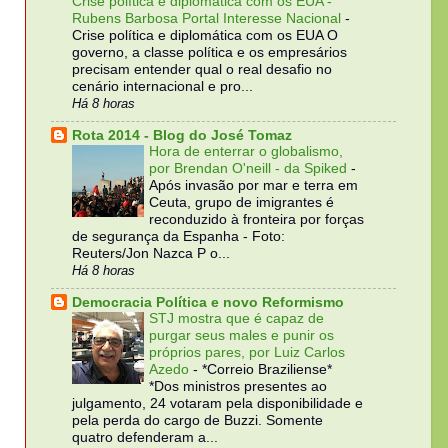
Crise política e diplomática com os EUA -
Rubens Barbosa Portal Interesse Nacional
-
Crise política e diplomática com os EUA O
governo, a classe política e os empresários
precisam entender qual o real desafio no
cenário internacional e pro...
Há 8 horas
Rota 2014 - Blog do José Tomaz
Hora de enterrar o globalismo,
por Brendan O'neill - da Spiked
-
Após invasão por mar e terra em
Ceuta, grupo de imigrantes é
reconduzido à fronteira por forças
de segurança da Espanha - Foto:
Reuters/Jon Nazca P o...
Há 8 horas
Democracia Política e novo Reformismo
STJ mostra que é capaz de
purgar seus males e punir os
próprios pares, por Luiz Carlos
Azedo
-
*Correio Braziliense*
*Dos ministros presentes ao
julgamento, 24 votaram pela disponibilidade e
pela perda do cargo de Buzzi. Somente
quatro defenderam a...