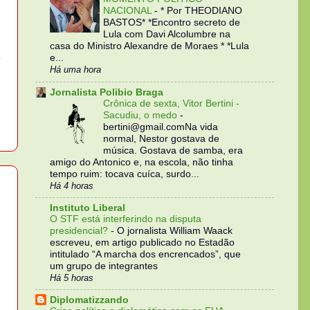
NACIONAL
-
* Por THEODIANO
BASTOS* *Encontro secreto de
Lula com Davi Alcolumbre na
casa do Ministro Alexandre de Moraes * *Lula
e
e...
Há uma hora
Jornalista Polibio Braga
Crônica de sexta, Vitor Bertini -
Sacudiu, o medo
-
bertini@gmail.comNa vida
normal, Nestor gostava de
música. Gostava de samba, era
amigo do Antonico e, na escola, não tinha
tempo ruim: tocava cuíca, surdo...
Há 4 horas
Instituto Liberal
O STF está interferindo na disputa
presidencial?
-
O jornalista William Waack
escreveu, em artigo publicado no Estadão
intitulado “A marcha dos encrencados”, que
um grupo de integrantes
Há 5 horas
Diplomatizzando