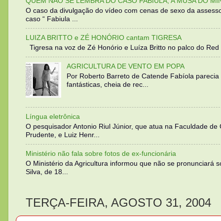
QUEM NÃO SE LEMBRA DO CASO FABIULA, A MUSA DO MI
O caso da divulgação do vídeo com cenas de sexo da assesso
caso “ Fabiula ...
LUIZA BRITTO e ZÉ HONÓRIO cantam TIGRESA
Tigresa na voz de Zé Honório e Luíza Britto no palco do Red 
AGRICULTURA DE VENTO EM POPA
Por Roberto Barreto de Catende Fabíola parecia
fantásticas, cheia de rec...
Língua eletrônica
O pesquisador Antonio Riul Júnior, que atua na Faculdade de
Prudente, e Luiz Henr...
Ministério não fala sobre fotos de ex-funcionária
O Ministério da Agricultura informou que não se pronunciará 
Silva, de 18...
TERÇA-FEIRA, AGOSTO 31, 2004