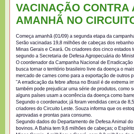
VACINAÇÃO CONTRA
AMANHÃ NO CIRCUITO
Começa amanhã (01/09) a segunda etapa da campanha de
Serão vacinadas 19,8 milhões de cabeças dos rebanhos d
Minas Gerais e Ceará. Os criadores dos cinco estados 
segundo a Secretaria de Defesa Agropecuária do Ministé
O coordenador da Campanha Nacional de Erradicação d
busca tornar o território brasileiro livre da doença o ma
mercado de carnes como para a exportação de outros p
"A erradicação da febre aftosa no Brasil é de extrema 
também pode prejudicar uma série de produtos, como s
alguns países usam a ocorrência da doença como barrei
Segundo o coordenador, já foram vendidas cerca de 8,5 
criadores do Circuito Leste. Souza informa que os est
aprovadas e prontas para consumo.
Segundo dados do Departamento de Defesa Animal do 
bovinos. A Bahia tem 9,6 milhões de cabeças; o Espírito 