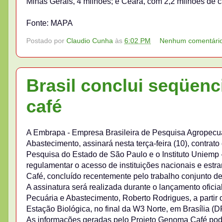
Minas Gerais, 4 milhões; e Ceará, com 2,2 milhões de 
Fonte: MAPA
Postado por
Claudio Cunha
às
6:02 PM
Nenhum comentári
Brasil conclui seqüen
café
A Embrapa - Empresa Brasileira de Pesquisa Agropecuári
Abastecimento, assinará nesta terça-feira (10), contr
Pesquisa do Estado de São Paulo e o Instituto Uniem
regulamentar o acesso de instituições nacionais e est
Café, concluído recentemente pelo trabalho conjunto de
A assinatura será realizada durante o lançamento oficia
Pecuária e Abastecimento, Roberto Rodrigues, a partir
Estação Biológica, no final da W3 Norte, em Brasília (D
As informações geradas pelo Projeto Genoma Café poder