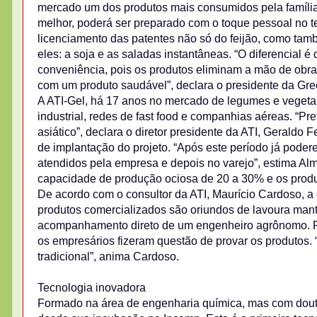
mercado um dos produtos mais consumidos pela família 
melhor, poderá ser preparado com o toque pessoal no te
licenciamento das patentes não só do feijão, como tam
eles: a soja e as saladas instantâneas. “O diferencial 
conveniência, pois os produtos eliminam a mão de ob
com um produto saudável”, declara o presidente da Gre
A ATI-Gel, há 17 anos no mercado de legumes e veget
industrial, redes de fast food e companhias aéreas. “
asiático”, declara o diretor presidente da ATI, Geraldo
de implantação do projeto. “Após este período já podere
atendidos pela empresa e depois no varejo”, estima Al
capacidade de produção ociosa de 20 a 30% e os prod
De acordo com o consultor da ATI, Maurício Cardoso, a
produtos comercializados são oriundos de lavoura ma
acompanhamento direto de um engenheiro agrônomo. Po
os empresários fizeram questão de provar os produtos.
tradicional”, anima Cardoso.
Tecnologia inovadora
Formado na área de engenharia química, mas com douto