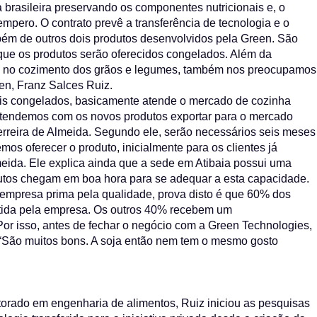
brasileira preservando os componentes nutricionais e, o
mpero. O contrato prevê a transferência de tecnologia e o
bém de outros dois produtos desenvolvidos pela Green. São
é que os produtos serão oferecidos congelados. Além da
ra no cozimento dos grãos e legumes, também nos preocupamos
en, Franz Salces Ruiz.
ais congelados, basicamente atende o mercado de cozinha
Pretendemos com os novos produtos exportar para o mercado
 Ferreira de Almeida. Segundo ele, serão necessários seis meses
mos oferecer o produto, inicialmente para os clientes já
meida. Ele explica ainda que a sede em Atibaia possui uma
utos chegam em boa hora para se adequar a esta capacidade.
 empresa prima pela qualidade, prova disto é que 60% dos
ntida pela empresa. Os outros 40% recebem um
r isso, antes de fechar o negócio com a Green Technologies,
 “São muitos bons. A soja então nem tem o mesmo gosto
rado em engenharia de alimentos, Ruiz iniciou as pesquisas