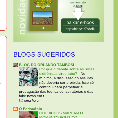
BLOGS SUGERIDOS
BLOG DO ORLANDO TAMBOSI
Por que o debate sobre as urnas
eletrônicas virou tabu?
-
No
mínimo, a discussão do assunto
a
não deveria ser proibida. Isso só
contribui para perpetuar a
propagação das teorias conspiratórias e das
fake news em t...
Há uma hora
O Periscópio
COCHICHOS MARCAM O
MOMENTO POLÍTICO