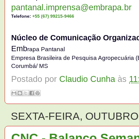
pantanal.imprensa@embrapa.br
Telefone:
+55 (67) 99215-9466
Núcleo de Comunicação Organizac
Emb
rapa Pantanal
Empresa Brasileira de Pesquisa Agropecuária 
Corumbá/ MS
Postado por
Claudio Cunha
às
11
SEXTA-FEIRA, OUTUBRO 
CNC - Balanço Semana