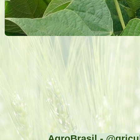
AgroBrasil - @gricul