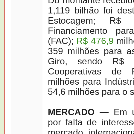
Do montante recebido
1,119 bilhão foi des
Estocagem; R$ 
Financiamento par
(FAC);
R$ 476,9
milh
359 milhões para as
Giro, sendo R$ 
Cooperativas de 
milhões para Indústr
54,6 milhões para o s
MERCADO —
Em 
por falta de interes
mercado internacion