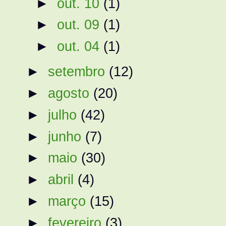
►
out. 10
(1)
►
out. 09
(1)
►
out. 04
(1)
►
setembro
(12)
►
agosto
(20)
►
julho
(42)
►
junho
(7)
►
maio
(30)
►
abril
(4)
►
março
(15)
►
fevereiro
(3)