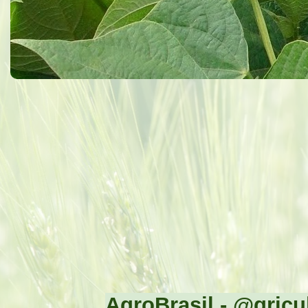
AgroBrasil - @gricul