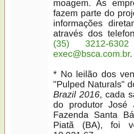
moagem. As empr
fazem parte do pro
informações dire
através dos telef
(35) 3212-6302
exec@bsca.com.br
.
* No leilão dos ve
"Pulped Naturals" 
Brazil 2016
, cada 
do produtor José 
Fazenda Santa Bár
Piatã (BA), foi