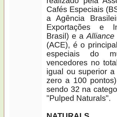
realizado pela Ass
Cafés Especiais (B
a Agência Brasil
Exportações e In
Brasil) e a
Alliance
(ACE), é o principa
especiais do 
vencedores no tota
igual ou superior a
zero a 100 pontos) 
sendo 32 na categor
"Pulped Naturals".
NATURALS