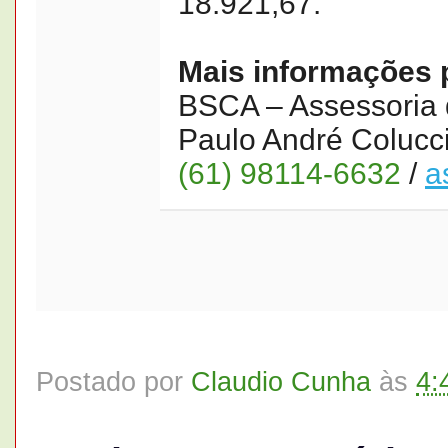
18.921,67.
Mais informações 
BSCA – Assessoria
Paulo André Colucc
(61) 98114-6632
/
a
Postado por
Claudio Cunha
às
4: