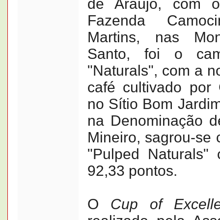
de Araújo, com o
Fazenda Camoc
Martins, nas Mon
Santo, foi o ca
"Naturals", com a n
café cultivado por
no Sítio Bom Jardim
na Denominação d
Mineiro, sagrou-se
"Pulped Naturals"
92,33 pontos.
O
Cup of Excell