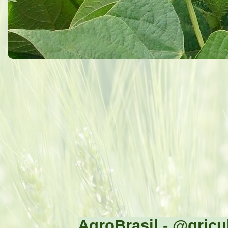
AgroBrasil - @gricul