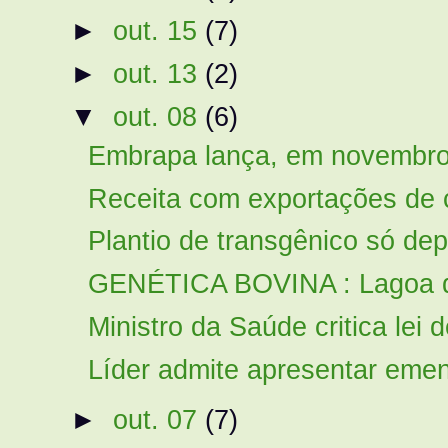
►
out. 15
(7)
►
out. 13
(2)
▼
out. 08
(6)
Embrapa lança, em novembro, a
Receita com exportações de 
Plantio de transgênico só d
GENÉTICA BOVINA : Lagoa da
Ministro da Saúde critica lei 
Líder admite apresentar emen
►
out. 07
(7)