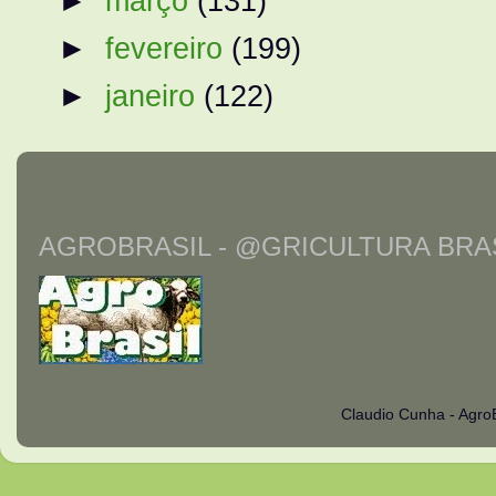
►
março
(131)
►
fevereiro
(199)
►
janeiro
(122)
AGROBRASIL - @GRICULTURA BRAS
Claudio Cunha - Agro