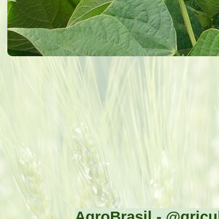
AgroBrasil - @gricul