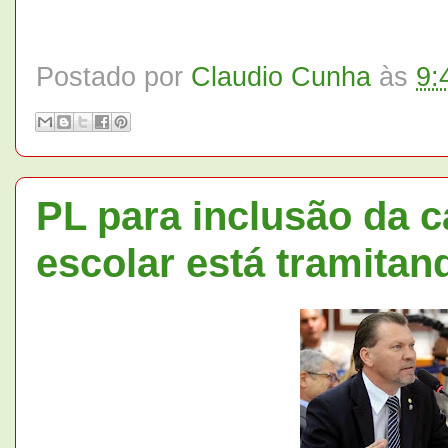
Postado por
Claudio Cunha
às
9:
PL para inclusão da 
escolar está tramita