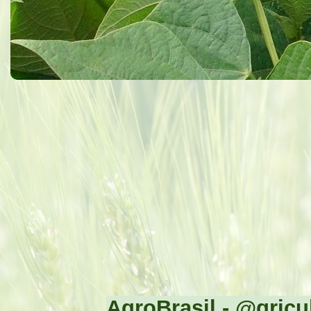
AgroBrasil - @gricul