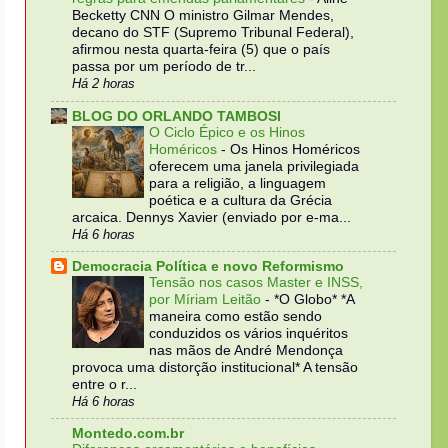
Becketty CNN O ministro Gilmar Mendes,
decano do STF (Supremo Tribunal Federal),
afirmou nesta quarta-feira (5) que o país
passa por um período de tr...
Há 2 horas
BLOG DO ORLANDO TAMBOSI
O Ciclo Épico e os Hinos
Homéricos
-
Os Hinos Homéricos
oferecem uma janela privilegiada
para a religião, a linguagem
poética e a cultura da Grécia
arcaica. Dennys Xavier (enviado por e-ma...
Há 6 horas
Democracia Política e novo Reformismo
Tensão nos casos Master e INSS,
por Míriam Leitão
-
*O Globo* *A
maneira como estão sendo
conduzidos os vários inquéritos
nas mãos de André Mendonça
provoca uma distorção institucional* A tensão
entre o r...
Há 6 horas
Montedo.com.br