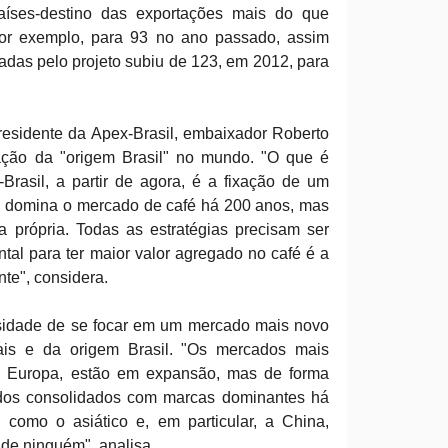
aíses-destino das exportações mais do que
por exemplo, para 93 no ano passado, assim
das pelo projeto subiu de 123, em 2012, para
residente da Apex-Brasil, embaixador Roberto
ixação da "origem Brasil" no mundo. "O que é
Brasil, a partir de agora, é a fixação de um
sil domina o mercado de café há 200 anos, mas
 própria. Todas as estratégias precisam ser
al para ter maior valor agregado no café é a
te", considera.
sidade de se focar em um mercado mais novo
ais e da origem Brasil. "Os mercados mais
 e Europa, estão em expansão, mas de forma
ados consolidados com marcas dominantes há
como o asiático e, em particular, a China,
de ninguém", analisa.