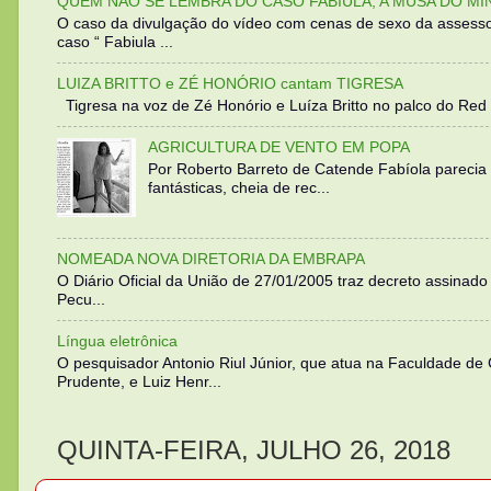
QUEM NÃO SE LEMBRA DO CASO FABIULA, A MUSA DO MI
O caso da divulgação do vídeo com cenas de sexo da assesso
caso “ Fabiula ...
LUIZA BRITTO e ZÉ HONÓRIO cantam TIGRESA
Tigresa na voz de Zé Honório e Luíza Britto no palco do Red 
AGRICULTURA DE VENTO EM POPA
Por Roberto Barreto de Catende Fabíola parecia
fantásticas, cheia de rec...
NOMEADA NOVA DIRETORIA DA EMBRAPA
O Diário Oficial da União de 27/01/2005 traz decreto assinado p
Pecu...
Língua eletrônica
O pesquisador Antonio Riul Júnior, que atua na Faculdade de
Prudente, e Luiz Henr...
QUINTA-FEIRA, JULHO 26, 2018