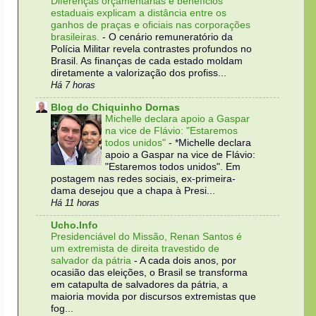
Diferenças orçamentárias e benefícios
estaduais explicam a distância entre os
ganhos de praças e oficiais nas corporações
brasileiras.
-
O cenário remuneratório da
Polícia Militar revela contrastes profundos no
Brasil. As finanças de cada estado moldam
diretamente a valorização dos profiss...
Há 7 horas
Blog do Chiquinho Dornas
Michelle declara apoio a Gaspar
na vice de Flávio: "Estaremos
todos unidos"
-
*Michelle declara
apoio a Gaspar na vice de Flávio:
"Estaremos todos unidos". Em
postagem nas redes sociais, ex-primeira-
dama desejou que a chapa à Presi...
Há 11 horas
Ucho.Info
Presidenciável do Missão, Renan Santos é
um extremista de direita travestido de
salvador da pátria
-
A cada dois anos, por
ocasião das eleições, o Brasil se transforma
em catapulta de salvadores da pátria, a
maioria movida por discursos extremistas que
fog...