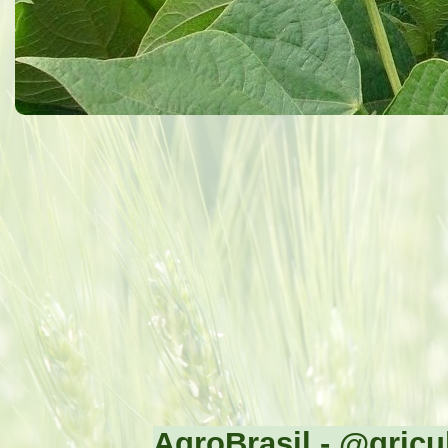
AgroBrasil - @gricul