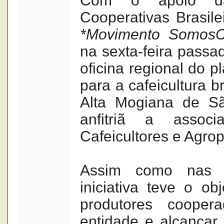
Com o apoio da
Cooperativas Brasile
*Movimento Somos
na sexta-feira passad
oficina regional do p
para a cafeicultura b
Alta Mogiana de S
anfitriã a assoc
Cafeicultores e Agro
Assim como nas e
iniciativa teve o ob
produtores coope
entidade e alcançar