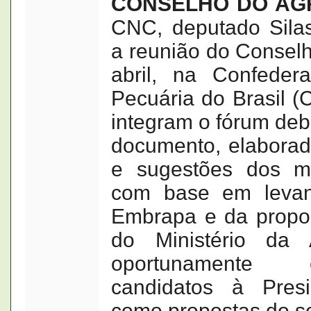
CONSELHO DO A
CNC, deputado Silas
a reunião do Conselh
abril, na Confeder
Pecuária do Brasil (
integram o fórum deb
documento, elaborado
e sugestões dos m
com base em levan
Embrapa e da propost
do Ministério da A
oportunamente
candidatos à Pres
como propostas do se