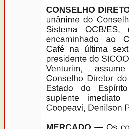
CONSELHO DIRET
unânime do Conselh
Sistema OCB/ES, 
encaminhado ao C
Café na última sexta
presidente do SICO
Venturim, assume
Conselho Diretor d
Estado do Espírit
suplente imediato 
Coopeavi, Denilson P
MERCADO —
Os con