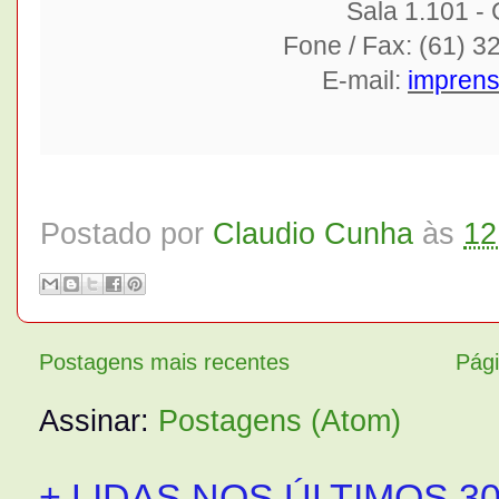
Sala 1.101 -
Fone / Fax: (61) 
E-mail:
impren
Postado por
Claudio Cunha
às
12
Postagens mais recentes
Pági
Assinar:
Postagens (Atom)
+ LIDAS NOS ÚLTIMOS 30