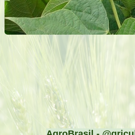
AgroBrasil - @gricul