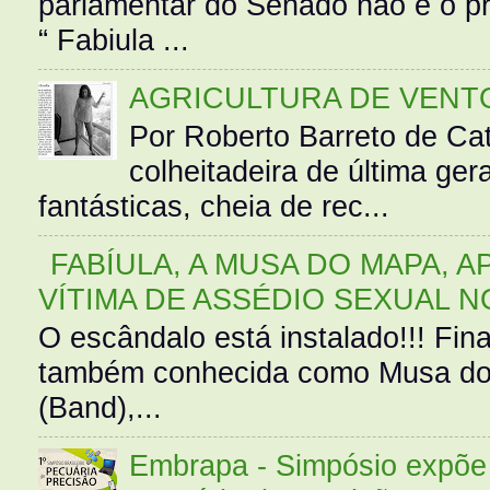
parlamentar do Senado não é o pr
“ Fabiula ...
AGRICULTURA DE VENT
Por Roberto Barreto de Ca
colheitadeira de última g
fantásticas, cheia de rec...
FABÍULA, A MUSA DO MAPA, A
VÍTIMA DE ASSÉDIO SEXUAL N
O escândalo está instalado!!! Fina
também conhecida como Musa do 
(Band),...
Embrapa - Simpósio expõe 