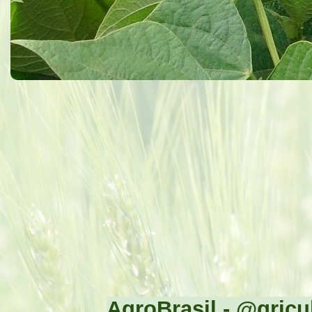
AgroBrasil - @gricul