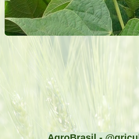
AgroBrasil - @gricul