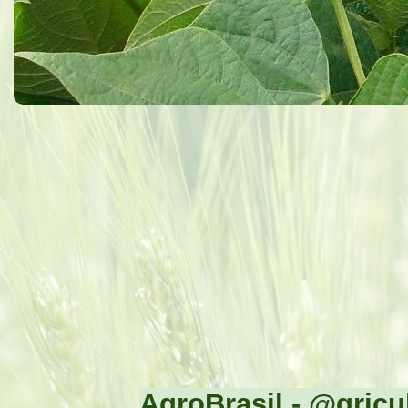
AgroBrasil - @gricul