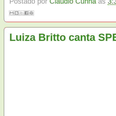
Postado por
Claudio Cunha
às
3:
Luiza Britto canta 