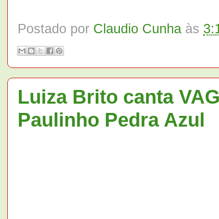
Postado por
Claudio Cunha
às
3:
Luiza Brito canta V
Paulinho Pedra Azul