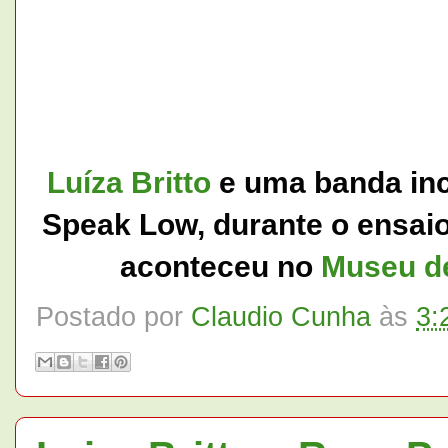
Luíza Britto
e uma banda inc
Speak Low, durante o ensaio 
aconteceu
no
Museu de
Postado por
Claudio Cunha
às
3: