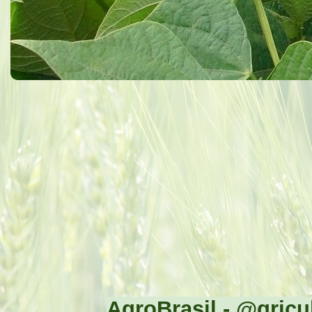
AgroBrasil - @gricul