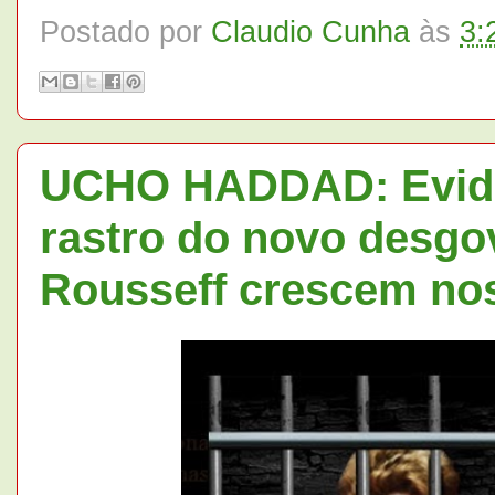
Postado por
Claudio Cunha
às
3:
UCHO HADDAD: Evidê
rastro do novo desgo
Rousseff crescem nos