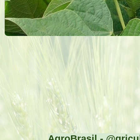
AgroBrasil - @gricul