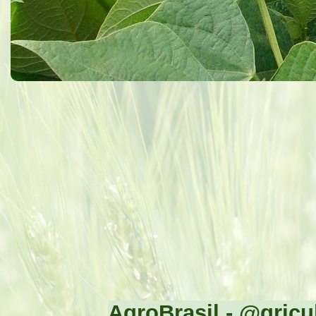
AgroBrasil - @gricul