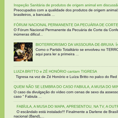
Inspeção Sanitária de produtos de origem animal em discussã
Preocupados com a qualidade dos produtos de origem animal
brasileiros, a bancada ...
FÓRUM NACIONAL PERMANENTE DA PECUÁRIA DE CORTE 
O Fórum Nacional Permanente da Pecuária de Corte da Confed
inúmeras dificul...
BIOTERRORISMO DA VASSOURA-DE-BRUXA: Íntegra
Como o Partido Totalitário se envolveu no TER
aqui para ler a primeira ...
LUIZA BRITTO e ZÉ HONÓRIO cantam TIGRESA
Tigresa na voz de Zé Honório e Luíza Britto no palco do Red 
QUEM NÃO SE LEMBRA DO CASO FABIULA, A MUSA DO MI
O caso da divulgação do vídeo com cenas de sexo da assesso
caso “ Fabiula ...
FABÍULA, A MUSA DO MAPA, APRESENTOU, NA TV, A OU
O escândalo está instalado!!! Finalmente a Darlene de Bra
nacional (Band),...