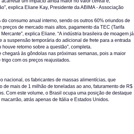
i acarretar um impacto ainda maior no valor cereal e,
”, explica Eliane Kay, Presidente da ABIMA - Associação
% do consumo anual interno, sendo os outros 60% oriundos de
em preços de mercado mais altos, pagamento da TEC (Tarifa
Mercante”, explica Eliane. “A indústria brasileira de moagem já
 e a suspensão temporária do adicional de frete para a entrada
 houve retorno sobre a questão”, completa.
se chegará às gôndolas nas próximas semanas, pois a maior
e trigo com os preços reajustados.
io nacional, os fabricantes de massas alimentícias, que
de mais de 1 milhão de toneladas ao ano, faturamento de R$
tos. Com este volume, o Brasil ocupa uma posição de destaque
 macarrão, atrás apenas de Itália e Estados Unidos.