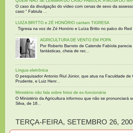
QUEM NÃO SE LEMBRA DO CASO FABIULA, A MUSA DO MI
O caso da divulgação do vídeo com cenas de sexo da assesso
caso “ Fabiula ...
LUIZA BRITTO e ZÉ HONÓRIO cantam TIGRESA
Tigresa na voz de Zé Honório e Luíza Britto no palco do Red 
AGRICULTURA DE VENTO EM POPA
Por Roberto Barreto de Catende Fabíola parecia
fantásticas, cheia de rec...
Língua eletrônica
O pesquisador Antonio Riul Júnior, que atua na Faculdade de
Prudente, e Luiz Henr...
Ministério não fala sobre fotos de ex-funcionária
O Ministério da Agricultura informou que não se pronunciará 
Silva, de 18...
TERÇA-FEIRA, SETEMBRO 26, 200