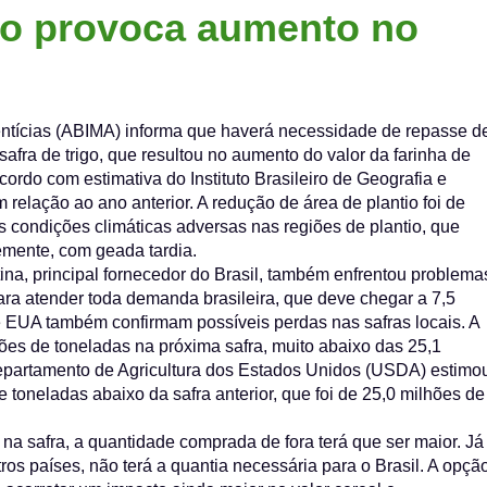
igo provoca aumento no
entícias (ABIMA) informa que haverá necessidade de repasse d
afra de trigo, que resultou no aumento do valor da farinha de
acordo com estimativa do Instituto Brasileiro de Geografia e
 relação ao ano anterior. A redução de área de plantio foi de
 condições climáticas adversas nas regiões de plantio, que
mente, com geada tardia.
tina, principal fornecedor do Brasil, também enfrentou problema
 para atender toda demanda brasileira, que deve chegar a 7,5
e EUA também confirmam possíveis perdas nas safras locais. A
hões de toneladas na próxima safra, muito abaixo das 25,1
epartamento de Agricultura dos Estados Unidos (USDA) estimo
 toneladas abaixo da safra anterior, que foi de 25,0 milhões de
na safra, a quantidade comprada de fora terá que ser maior. Já
s países, não terá a quantia necessária para o Brasil. A opçã