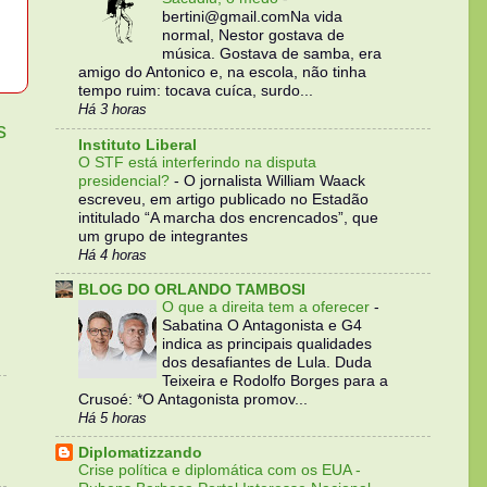
bertini@gmail.comNa vida
normal, Nestor gostava de
música. Gostava de samba, era
amigo do Antonico e, na escola, não tinha
tempo ruim: tocava cuíca, surdo...
Há 3 horas
s
Instituto Liberal
O STF está interferindo na disputa
presidencial?
-
O jornalista William Waack
escreveu, em artigo publicado no Estadão
intitulado “A marcha dos encrencados”, que
um grupo de integrantes
Há 4 horas
BLOG DO ORLANDO TAMBOSI
O que a direita tem a oferecer
-
Sabatina O Antagonista e G4
indica as principais qualidades
dos desafiantes de Lula. Duda
Teixeira e Rodolfo Borges para a
Crusoé: *O Antagonista promov...
Há 5 horas
Diplomatizzando
Crise política e diplomática com os EUA -