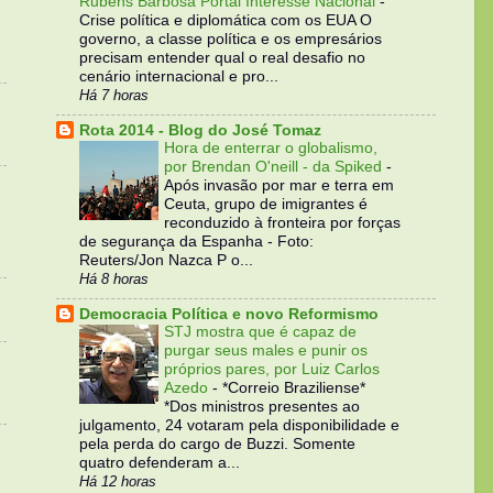
Rubens Barbosa Portal Interesse Nacional
-
Crise política e diplomática com os EUA O
governo, a classe política e os empresários
precisam entender qual o real desafio no
cenário internacional e pro...
Há 7 horas
Rota 2014 - Blog do José Tomaz
Hora de enterrar o globalismo,
por Brendan O'neill - da Spiked
-
Após invasão por mar e terra em
Ceuta, grupo de imigrantes é
reconduzido à fronteira por forças
de segurança da Espanha - Foto:
Reuters/Jon Nazca P o...
Há 8 horas
Democracia Política e novo Reformismo
STJ mostra que é capaz de
purgar seus males e punir os
próprios pares, por Luiz Carlos
Azedo
-
*Correio Braziliense*
*Dos ministros presentes ao
julgamento, 24 votaram pela disponibilidade e
pela perda do cargo de Buzzi. Somente
quatro defenderam a...
Há 12 horas