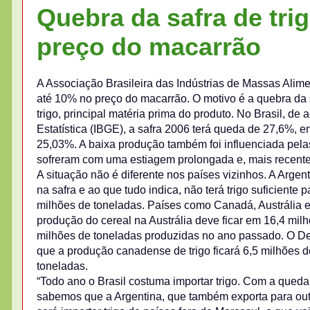
Quebra da safra de tr
preço do macarrão
A Associação Brasileira das Indústrias de Massas Alim
até 10% no preço do macarrão. O motivo é a quebra da s
trigo, principal matéria prima do produto. No Brasil, de 
Estatística (IBGE), a safra 2006 terá queda de 27,6%, em
25,03%. A baixa produção também foi influenciada pelas
sofreram com uma estiagem prolongada e, mais recente
A situação não é diferente nos países vizinhos. A Argen
na safra e ao que tudo indica, não terá trigo suficiente
milhões de toneladas. Países como Canadá, Austrália 
produção do cereal na Austrália deve ficar em 16,4 mil
milhões de toneladas produzidas no ano passado. O D
que a produção canadense de trigo ficará 6,5 milhões de
toneladas.
“Todo ano o Brasil costuma importar trigo. Com a queda 
sabemos que a Argentina, que também exporta para outro