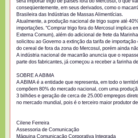
será importar trigo de países fora do Mercosul, o que va
conseqüentemente, em seus derivados, como o macarrão
Brasileira das Indústrias de Massas Alimentícias.
Atualmente, a produção nacional de trigo supre até 40
importações. “Comprar trigo fora do Mercosul implica 
Externa Comum), além do adicional de frete da Marinha 
solicitou ao Governo a extinção da tarifa de importação
do cereal de fora da zona do Mercosul, porém ainda não
A indústria nacional de macarrão anuncia que o repas
parte dos fabricantes, já começou a receber a farinha d
SOBRE A ABIMA
A ABIMA é a entidade que representa, em todo o territór
compõem 80% do mercado nacional, com uma produção 
3 bilhões e geração de cerca de 25.000 empregos dire
no mercado mundial, pois é o terceiro maior produtor de
Cilene Ferreira
Assessoria de Comunicação
Máquina Comunicação Corporativa Integrada