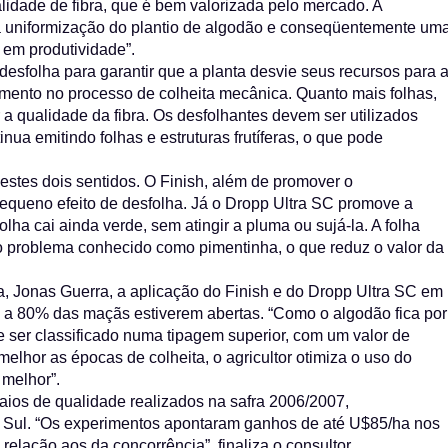
lidade de fibra, que é bem valorizada pelo mercado. A
a uniformização do plantio de algodão e conseqüentemente um
 em produtividade”.
desfolha para garantir que a planta desvie seus recursos para 
dimento no processo de colheita mecânica. Quanto mais folhas,
r a qualidade da fibra. Os desfolhantes devem ser utilizados
ua emitindo folhas e estruturas frutíferas, o que pode
tes dois sentidos. O Finish, além de promover o
equeno efeito de desfolha. Já o Dropp Ultra SC promove a
olha cai ainda verde, sem atingir a pluma ou sujá-la. A folha
o problema conhecido como pimentinha, o que reduz o valor da
 Jonas Guerra, a aplicação do Finish e do Dropp Ultra SC em
5 a 80% das maçãs estiverem abertas. “Como o algodão fica por
 ser classificado numa tipagem superior, com um valor de
melhor as épocas de colheita, o agricultor otimiza o uso do
 melhor”.
ios de qualidade realizados na safra 2006/2007,
 Sul. “Os experimentos apontaram ganhos de até U$85/ha nos
lação aos da concorrência”, finaliza o consultor.