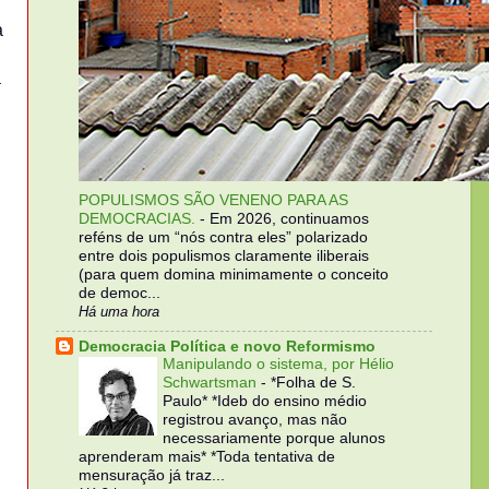
a
a
POPULISMOS SÃO VENENO PARA AS
DEMOCRACIAS.
-
Em 2026, continuamos
reféns de um “nós contra eles” polarizado
entre dois populismos claramente iliberais
(para quem domina minimamente o conceito
de democ...
Há uma hora
Democracia Política e novo Reformismo
Manipulando o sistema, por Hélio
Schwartsman
-
*Folha de S.
Paulo* *Ideb do ensino médio
registrou avanço, mas não
necessariamente porque alunos
aprenderam mais* *Toda tentativa de
mensuração já traz...