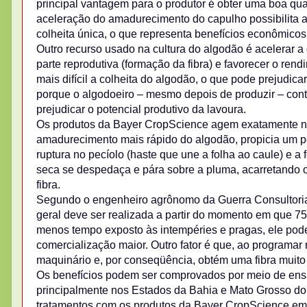
principal vantagem para o produtor é obter uma boa qua
aceleração do amadurecimento do capulho possibilita 
colheita única, o que representa benefícios econômicos
Outro recurso usado na cultura do algodão é acelerar a 
parte reprodutiva (formação da fibra) e favorecer o ren
mais difícil a colheita do algodão, o que pode prejudica
porque o algodoeiro – mesmo depois de produzir – contin
prejudicar o potencial produtivo da lavoura.
Os produtos da Bayer CropScience agem exatamente nes
amadurecimento mais rápido do algodão, propicia um p
ruptura no pecíolo (haste que une a folha ao caule) e a f
seca se despedaça e pára sobre a pluma, acarretando 
fibra.
Segundo o engenheiro agrônomo da Guerra Consultoria,
geral deve ser realizada a partir do momento em que 7
menos tempo exposto às intempéries e pragas, ele pode
comercialização maior. Outro fator é que, ao programar 
maquinário e, por conseqüência, obtém uma fibra muito
Os benefícios podem ser comprovados por meio de ensa
principalmente nos Estados da Bahia e Mato Grosso do
tratamentos com os produtos da Bayer CropScience em re