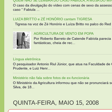
QUEM NÃO SE LEMBRA DO CASO FABIULA, A MUSA DO MI
O caso da divulgação do vídeo com cenas de sexo da assesso
caso “ Fabiula ...
LUIZA BRITTO e ZÉ HONÓRIO cantam TIGRESA
Tigresa na voz de Zé Honório e Luíza Britto no palco do Red 
AGRICULTURA DE VENTO EM POPA
Por Roberto Barreto de Catende Fabíola parecia
fantásticas, cheia de rec...
Língua eletrônica
O pesquisador Antonio Riul Júnior, que atua na Faculdade de
Prudente, e Luiz Henr...
Ministério não fala sobre fotos de ex-funcionária
O Ministério da Agricultura informou que não se pronunciará 
Silva, de 18...
QUINTA-FEIRA, MAIO 15, 2008