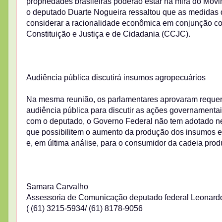
propriedades brasileiras poderão estar na mira do Mov
o deputado Duarte Nogueira ressaltou que as medidas d
considerar a racionalidade econômica em conjunção co
Constituição e Justiça e de Cidadania (CCJC).
Audiência pública discutirá insumos agropecuários
Na mesma reunião, os parlamentares aprovaram requerim
audiência pública para discutir as ações governamentai
com o deputado, o Governo Federal não tem adotado ne
que possibilitem o aumento da produção dos insumos e f
e, em última análise, para o consumidor da cadeia produ
Samara Carvalho
Assessoria de Comunicação deputado federal Leonard
( (61) 3215-5934/ (61) 8178-9056