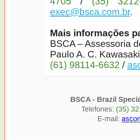
4705
/
(35) 3212
exec@bsca.com.br
.
Mais informações p
BSCA – Assessoria 
Paulo A. C. Kawasaki
(61) 98114-6632
/
as
BSCA - Brazil Speci
Telefones:
(35) 3
E-mail:
asco