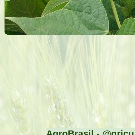
AgroBrasil - @gricul