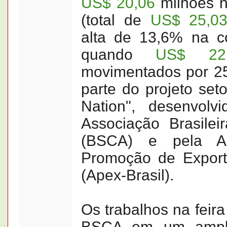
US$ 20,06
milhões n
(total de
US$ 25,0
alta de 13,6% na 
quando
US$ 22,
movimentados por 25
parte do projeto seto
Nation", desenvolv
Associação Brasilei
(BSCA) e pela Ag
Promoção de Export
(Apex-Brasil).
Os trabalhos na feir
BSCA em um ampl