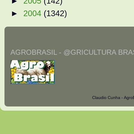
►
2005
(142)
►
2004
(1342)
AGROBRASIL - @GRICULTURA BRAS
Claudio Cunha - Agro