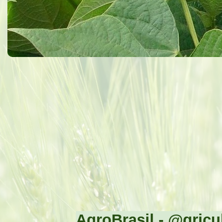
AgroBrasil - @gricul