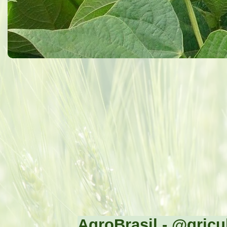
AgroBrasil - @gricul