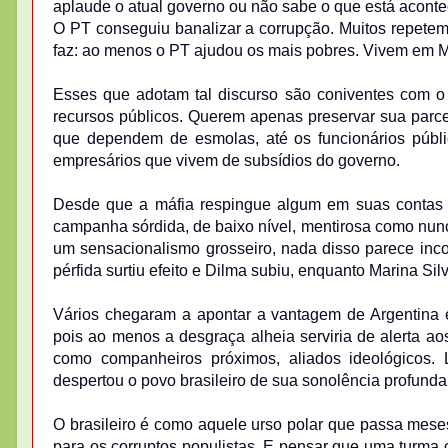
aplaude o atual governo ou não sabe o que está acont
O PT conseguiu banalizar a corrupção. Muitos repetem 
faz: ao menos o PT ajudou os mais pobres. Vivem em 
Esses que adotam tal discurso são coniventes com o
recursos públicos. Querem apenas preservar sua parce
que dependem de esmolas, até os funcionários públi
empresários que vivem de subsídios do governo.
Desde que a máfia respingue algum em suas contas ba
campanha sórdida, de baixo nível, mentirosa como nunca
um sensacionalismo grosseiro, nada disso parece incom
pérfida surtiu efeito e Dilma subiu, enquanto Marina Si
Vários chegaram a apontar a vantagem de Argentina 
pois ao menos a desgraça alheia serviria de alerta aos 
como companheiros próximos, aliados ideológicos
despertou o povo brasileiro de sua sonolência profunda
O brasileiro é como aquele urso polar que passa mese
para os corruptos populistas. E pensar que uma turma