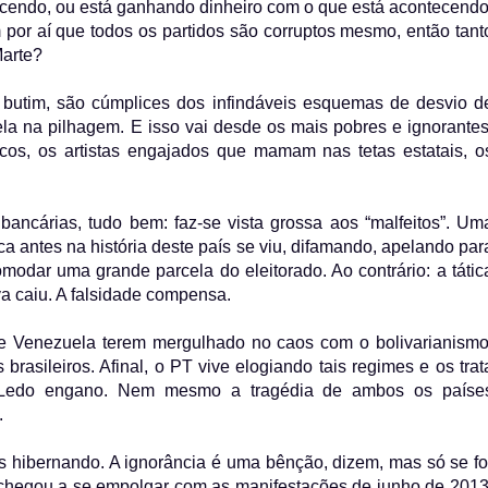
ecendo, ou está ganhando dinheiro com o que está acontecendo
por aí que todos os partidos são corruptos mesmo, então tant
Marte?
 butim, são cúmplices dos infindáveis esquemas de desvio d
la na pilhagem. E isso vai desde os mais pobres e ignorantes
cos, os artistas engajados que mamam nas tetas estatais, o
ncárias, tudo bem: faz-se vista grossa aos “malfeitos”. Um
 antes na história deste país se viu, difamando, apelando par
odar uma grande parcela do eleitorado. Ao contrário: a tátic
lva caiu. A falsidade compensa.
e Venezuela terem mergulhado no caos com o bolivarianismo
brasileiros. Afinal, o PT vive elogiando tais regimes e os trat
. Ledo engano. Nem mesmo a tragédia de ambos os paíse
.
s hibernando. A ignorância é uma bênção, dizem, mas só se fo
 chegou a se empolgar com as manifestações de junho de 2013