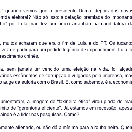
ro” quando vemos que a presidente Dilma, depois dos novo
rrida eleitoral? Não só isso: a delação premiada do important
nho” por Lula, não fez um único arranhão na candidatura d
 muitos acharam que era o fim de Lula e do PT. Os tucano
vez de partir para um pedido legítimo de impeachment. Lula fo
crescimento chinês.
ma, sem jamais ter vencido uma eleição na vida, foi alçad
 vários escândalos de corrupção divulgados pela imprensa, ma
o auge da euforia com o Brasil. E, como sabemos, é a economi
umentaram, a imagem de “faxineira ética” virou piada de ma
mito de “gerentona eficiente”. Já estamos em recessão, apesa
 ainda é a líder nas pesquisas. Como?
emamente alienado, ou não dá a mínima para a roubalheira. Que