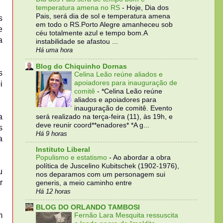
temperatura amena no RS
-
Hoje, Dia dos
Pais, será dia de sol e temperatura amena
s
em todo o RS.Porto Alegre amanheceu sob
e
céu totalmente azul e tempo bom.A
a
instabilidade se afastou ...
Há uma hora
Blog do Chiquinho Dornas
s
Celina Leão reúne aliados e
apoiadores para inauguração de
i
comitê
-
*Celina Leão reúne
aliados e apoiadores para
inauguração de comitê. Evento
a
será realizado na terça-feira (11), às 19h, e
deve reunir coord**enadores* *A g...
s
Há 9 horas
a
Instituto Liberal
Populismo e estatismo
-
Ao abordar a obra
política de Juscelino Kubitschek (1902-1976),
u
nos deparamos com um personagem sui
r
generis, a meio caminho entre
Há 12 horas
BLOG DO ORLANDO TAMBOSI
m
Fernão Lara Mesquita ressuscita