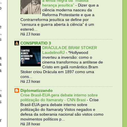
a lenda negra da “maldita
.
herança jesuítica”
-
Dizer que a
o
ciência moderna nasceu da
Reforma Protestante e que a
Contrarreforma jesuítica se define por
“censura e guerra aberta à ciência” é um
e
estereó...
,
Há 13 horas
s
CONSPIRATIO 3
DRÁCULA DE BRAM STOKER
LaudelinoRJ
-
*Hollywood
inverteu a inversão: como o
a
cinema transformou a antítese de
a
Cristo em galã romântico.Bram
a
Stoker criou Drácula em 1897 como uma
cons...
Há 13 horas
,
Diplomatizzando
a
Crise Brasil-EUA gera debate interno sobre
politização do Itamaraty - CNN Brasi
-
Crise
s
Brasil-EUA gera debate interno sobre
politização do Itamaraty Vistos negados e
defesa da soberania nacional são vistos como
movimentos políticos p...
r
Há 18 horas
,