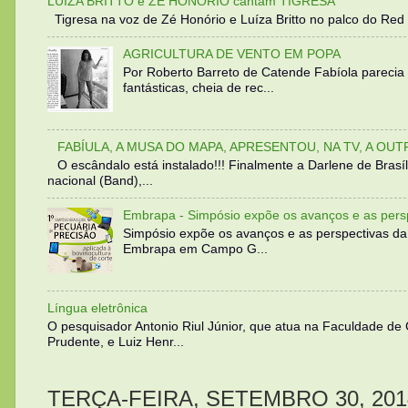
LUIZA BRITTO e ZÉ HONÓRIO cantam TIGRESA
Tigresa na voz de Zé Honório e Luíza Britto no palco do Red 
AGRICULTURA DE VENTO EM POPA
Por Roberto Barreto de Catende Fabíola parecia
fantásticas, cheia de rec...
FABÍULA, A MUSA DO MAPA, APRESENTOU, NA TV, A OU
O escândalo está instalado!!! Finalmente a Darlene de Bra
nacional (Band),...
Embrapa - Simpósio expõe os avanços e as persp
Simpósio expõe os avanços e as perspectivas da
Embrapa em Campo G...
Língua eletrônica
O pesquisador Antonio Riul Júnior, que atua na Faculdade de
Prudente, e Luiz Henr...
TERÇA-FEIRA, SETEMBRO 30, 201