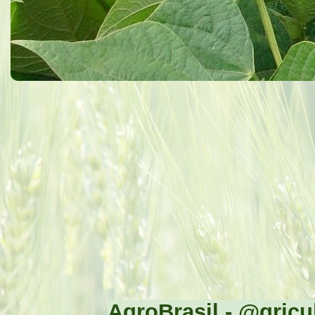
AgroBrasil - @gricul