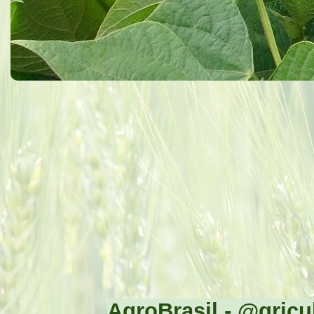
AgroBrasil - @gricul