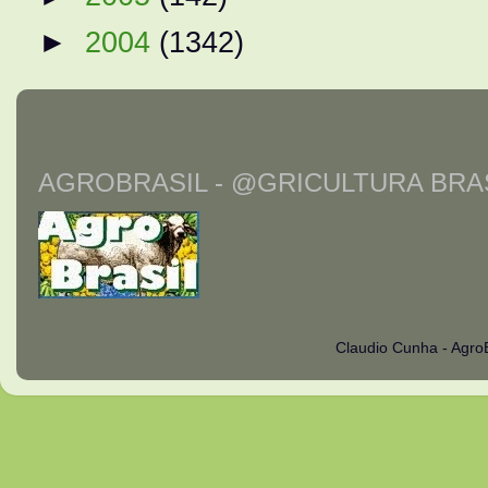
►
2004
(1342)
AGROBRASIL - @GRICULTURA BRAS
Claudio Cunha - Agro