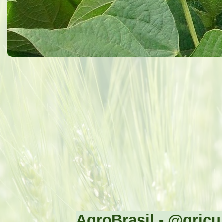
AgroBrasil - @gricul