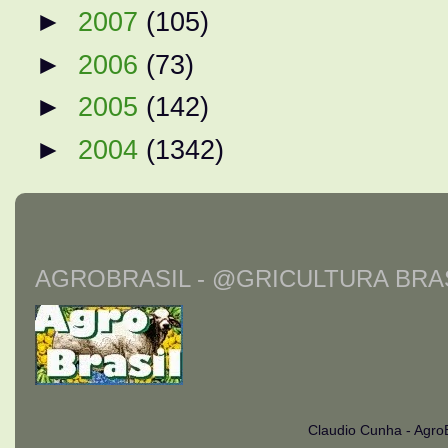
►
2007
(105)
►
2006
(73)
►
2005
(142)
►
2004
(1342)
AGROBRASIL - @GRICULTURA BRAS
Claudio Cunha - Agro