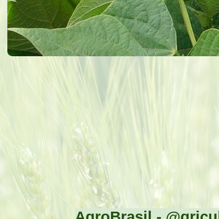
AgroBrasil - @gricul