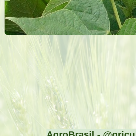
AgroBrasil - @gricul