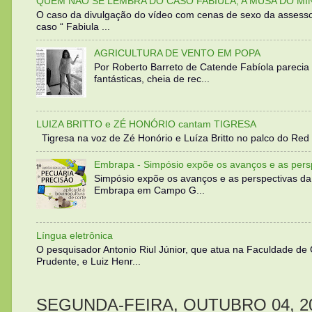
QUEM NÃO SE LEMBRA DO CASO FABIULA, A MUSA DO MI
O caso da divulgação do vídeo com cenas de sexo da assesso
caso “ Fabiula ...
AGRICULTURA DE VENTO EM POPA
Por Roberto Barreto de Catende Fabíola parecia
fantásticas, cheia de rec...
LUIZA BRITTO e ZÉ HONÓRIO cantam TIGRESA
Tigresa na voz de Zé Honório e Luíza Britto no palco do Red 
Embrapa - Simpósio expõe os avanços e as persp
Simpósio expõe os avanços e as perspectivas da
Embrapa em Campo G...
Língua eletrônica
O pesquisador Antonio Riul Júnior, que atua na Faculdade de
Prudente, e Luiz Henr...
SEGUNDA-FEIRA, OUTUBRO 04, 2