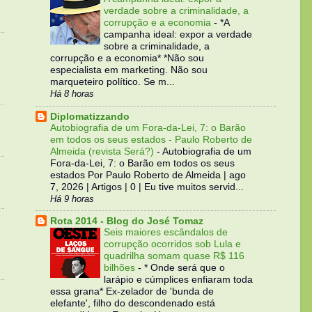
verdade sobre a criminalidade, a
corrupção e a economia
-
*A
campanha ideal: expor a verdade
sobre a criminalidade, a
corrupção e a economia* *Não sou
especialista em marketing. Não sou
marqueteiro político. Se m...
Há 8 horas
Diplomatizzando
Autobiografia de um Fora-da-Lei, 7: o Barão
em todos os seus estados - Paulo Roberto de
Almeida (revista Será?)
-
Autobiografia de um
Fora-da-Lei, 7: o Barão em todos os seus
estados Por Paulo Roberto de Almeida | ago
7, 2026 | Artigos | 0 | Eu tive muitos servid...
Há 9 horas
Rota 2014 - Blog do José Tomaz
Seis maiores escândalos de
corrupção ocorridos sob Lula e
quadrilha somam quase R$ 116
bilhões
-
* Onde será que o
larápio e cúmplices enfiaram toda
essa grana* Ex-zelador de 'bunda de
elefante', filho do descondenado está