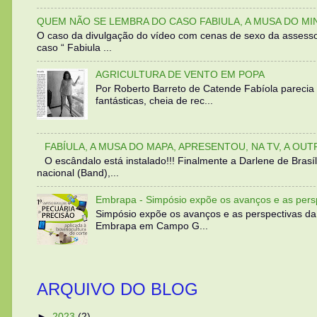
QUEM NÃO SE LEMBRA DO CASO FABIULA, A MUSA DO MI
O caso da divulgação do vídeo com cenas de sexo da assesso
caso “ Fabiula ...
AGRICULTURA DE VENTO EM POPA
Por Roberto Barreto de Catende Fabíola parecia
fantásticas, cheia de rec...
FABÍULA, A MUSA DO MAPA, APRESENTOU, NA TV, A OU
O escândalo está instalado!!! Finalmente a Darlene de Bra
nacional (Band),...
Embrapa - Simpósio expõe os avanços e as persp
Simpósio expõe os avanços e as perspectivas da
Embrapa em Campo G...
ARQUIVO DO BLOG
►
2023
(2)