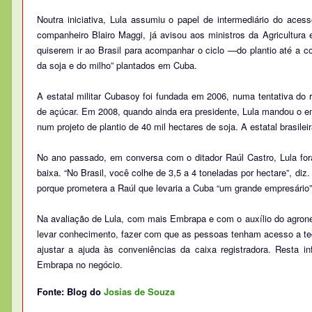
Noutra iniciativa, Lula assumiu o papel de intermediário do a
companheiro Blairo Maggi, já avisou aos ministros da Agricultur
quiserem ir ao Brasil para acompanhar o ciclo —do plantio até a co
da soja e do milho” plantados em Cuba.
A estatal militar Cubasoy foi fundada em 2006, numa tentativa do 
de açúcar. Em 2008, quando ainda era presidente, Lula mandou o 
num projeto de plantio de 40 mil hectares de soja. A estatal brasile
No ano passado, em conversa com o ditador Raúl Castro, Lula fora
baixa. “No Brasil, você colhe de 3,5 a 4 toneladas por hectare”, d
porque prometera a Raúl que levaria a Cuba “um grande empresário” 
Na avaliação de Lula, com mais Embrapa e com o auxílio do agroneg
levar conhecimento, fazer com que as pessoas tenham acesso a tec
ajustar a ajuda às conveniências da caixa registradora. Resta i
Embrapa no negócio.
Fonte: Blog do
Josias de Souza