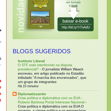
a
,
BLOGS SUGERIDOS
á
Instituto Liberal
.
O STF está interferindo na disputa
presidencial?
-
O jornalista William Waack
escreveu, em artigo publicado no Estadão
intitulado “A marcha dos encrencados”, que
a
um grupo de integrantes
e
Há 15 minutos
e
Diplomatizzando
Crise política e diplomática com os EUA -
e
Rubens Barbosa Portal Interesse Nacional
-
Crise política e diplomática com os EUA O
governo, a classe política e os empresários