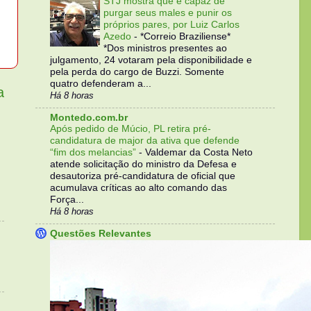
STJ mostra que é capaz de
purgar seus males e punir os
próprios pares, por Luiz Carlos
Azedo
-
*Correio Braziliense*
*Dos ministros presentes ao
julgamento, 24 votaram pela disponibilidade e
pela perda do cargo de Buzzi. Somente
quatro defenderam a...
a
Há 8 horas
Montedo.com.br
Após pedido de Múcio, PL retira pré-
candidatura de major da ativa que defende
“fim dos melancias”
-
Valdemar da Costa Neto
atende solicitação do ministro da Defesa e
desautoriza pré-candidatura de oficial que
acumulava críticas ao alto comando das
Força...
Há 8 horas
Questões Relevantes