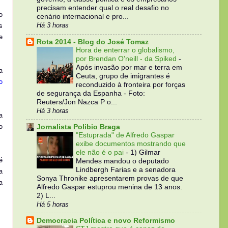
precisam entender qual o real desafio no
o
cenário internacional e pro...
s
Há 3 horas
e
Rota 2014 - Blog do José Tomaz
Hora de enterrar o globalismo,
por Brendan O'neill - da Spiked
-
Após invasão por mar e terra em
a
Ceuta, grupo de imigrantes é
o
reconduzido à fronteira por forças
de segurança da Espanha - Foto:
Reuters/Jon Nazca P o...
Há 3 horas
a
o
Jornalista Polibio Braga
"Estuprada" de Alfredo Gaspar
exibe documentos mostrando que
ele não é o pai
-
1) Gilmar
é
Mendes mandou o deputado
Lindbergh Farias e a senadora
a
Sonya Thronike apresentarem provas de que
a
Alfredo Gaspar estuprou menina de 13 anos.
2) L...
Há 5 horas
Democracia Política e novo Reformismo