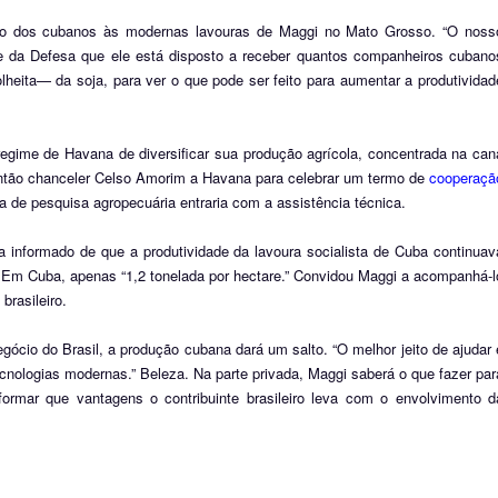
cesso dos cubanos às modernas lavouras de Maggi no Mato Grosso. “O noss
a e da Defesa que ele está disposto a receber quantos companheiros cubano
lheita— da soja, para ver o que pode ser feito para aumentar a produtividad
regime de Havana de diversificar sua produção agrícola, concentrada na can
então chanceler Celso Amorim a Havana para celebrar um termo de
cooperaçã
ira de pesquisa agropecuária entraria com a assistência técnica.
 informado de que a produtividade da lavoura socialista de Cuba continuav
iz. Em Cuba, apenas “1,2 tonelada por hectare.” Convidou Maggi a acompanhá-l
brasileiro.
ócio do Brasil, a produção cubana dará um salto. “O melhor jeito de ajudar 
nologias modernas.” Beleza. Na parte privada, Maggi saberá o que fazer par
nformar que vantagens o contribuinte brasileiro leva com o envolvimento d