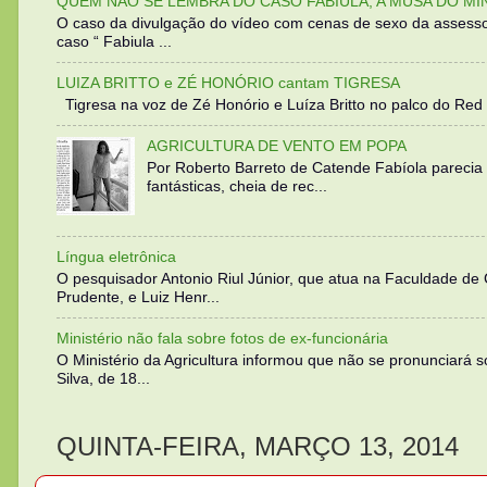
QUEM NÃO SE LEMBRA DO CASO FABIULA, A MUSA DO MI
O caso da divulgação do vídeo com cenas de sexo da assesso
caso “ Fabiula ...
LUIZA BRITTO e ZÉ HONÓRIO cantam TIGRESA
Tigresa na voz de Zé Honório e Luíza Britto no palco do Red 
AGRICULTURA DE VENTO EM POPA
Por Roberto Barreto de Catende Fabíola parecia
fantásticas, cheia de rec...
Língua eletrônica
O pesquisador Antonio Riul Júnior, que atua na Faculdade de
Prudente, e Luiz Henr...
Ministério não fala sobre fotos de ex-funcionária
O Ministério da Agricultura informou que não se pronunciará 
Silva, de 18...
QUINTA-FEIRA, MARÇO 13, 2014