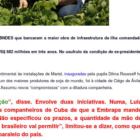
 BNDES que bancaram a maior obra de infraestrutura da ilha comandad
 US$ 682 milhões em três anos. No usufruto da condição de ex-presidente
ntimental às instalações de Mariel,
inauguradas
pela pupila Dilma Rousseff h
 dos maiores produtores de soja do mundo, foi à cidade de Ciégo de Ávila
ar. Assumiu novos “compromissos” com a ditadura companheira.
ção
”, disse. Envolve duas iniciativas. Numa, Lul
os companheiros de Cuba de que a Embrapa mand
 Não especificou os prazos, a quantidade da mão d
asileiro vai permitir”, limitou-se a dizer, como qu
aralelo do país.