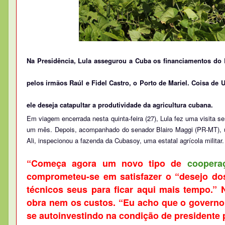
Na Presidência, Lula assegurou a Cuba os financiamentos do
pelos irmãos Raúl e Fidel Castro, o Porto de Mariel. Coisa de
ele deseja catapultar a produtividade da agricultura cubana.
Em viagem encerrada nesta quinta-feira (27), Lula fez uma visita se
um mês. Depois, acompanhado do senador Blairo Maggi (PR-MT), um
Ali, inspecionou a fazenda da Cubasoy, uma estatal agrícola milit
“Começa agora um novo tipo de
coopera
comprometeu-se em satisfazer o “desejo d
técnicos seus para ficar aqui mais tempo.”
obra nem os custos. “Eu acho que o governo br
se autoinvestindo na condição de presidente p