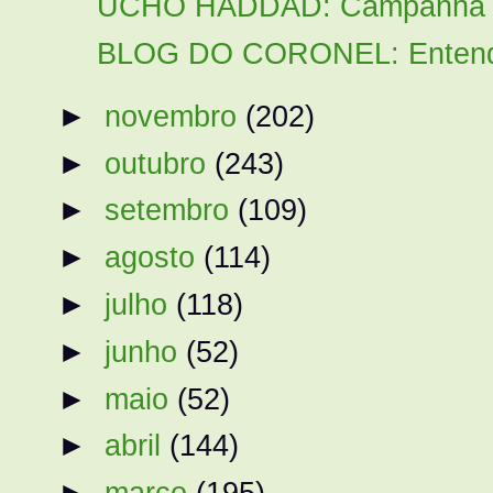
UCHO HADDAD: Campanha de 
BLOG DO CORONEL: Entenda 
►
novembro
(202)
►
outubro
(243)
►
setembro
(109)
►
agosto
(114)
►
julho
(118)
►
junho
(52)
►
maio
(52)
►
abril
(144)
►
março
(195)