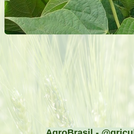
AgroBrasil - @gricul