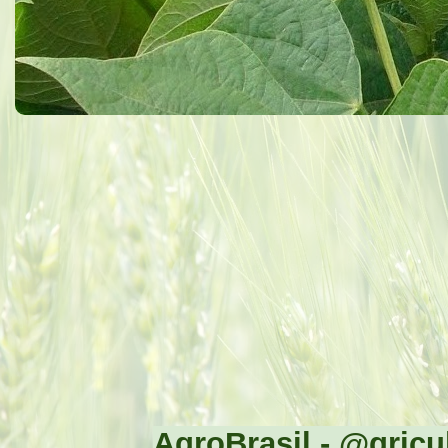
AgroBrasil - @gricul