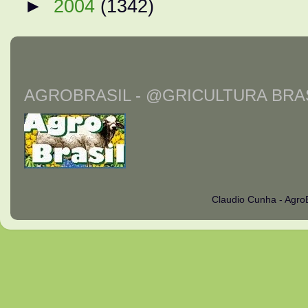
►
2004
(1342)
AGROBRASIL - @GRICULTURA BRAS
Claudio Cunha - Agro