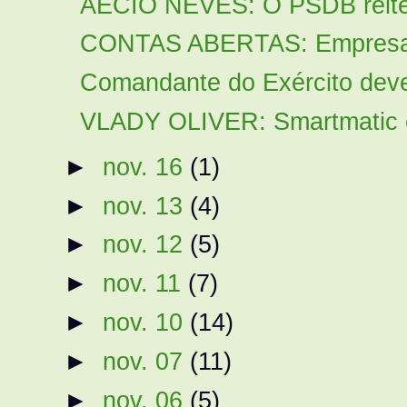
AÉCIO NEVES: O PSDB reitera
CONTAS ABERTAS: Empresas 
Comandante do Exército deve 
VLADY OLIVER: Smartmatic e 
►
nov. 16
(1)
►
nov. 13
(4)
►
nov. 12
(5)
►
nov. 11
(7)
►
nov. 10
(14)
►
nov. 07
(11)
►
nov. 06
(5)