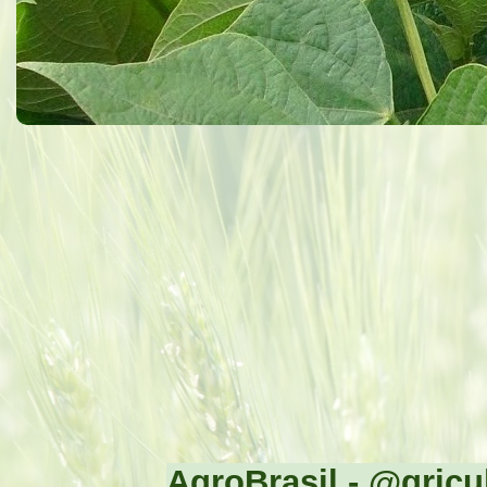
AgroBrasil - @gricul