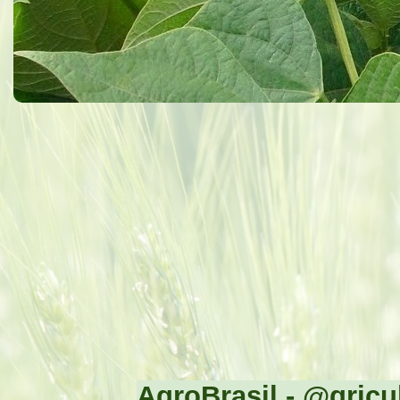
AgroBrasil - @gricul