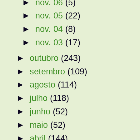
►
nov. 06
(5)
►
nov. 05
(22)
►
nov. 04
(8)
►
nov. 03
(17)
►
outubro
(243)
►
setembro
(109)
►
agosto
(114)
►
julho
(118)
►
junho
(52)
►
maio
(52)
►
abril
(144)