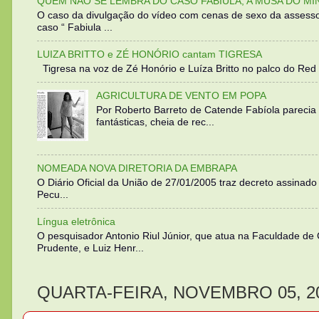
QUEM NÃO SE LEMBRA DO CASO FABIULA, A MUSA DO MI
O caso da divulgação do vídeo com cenas de sexo da assesso
caso “ Fabiula ...
LUIZA BRITTO e ZÉ HONÓRIO cantam TIGRESA
Tigresa na voz de Zé Honório e Luíza Britto no palco do Red 
AGRICULTURA DE VENTO EM POPA
Por Roberto Barreto de Catende Fabíola parecia
fantásticas, cheia de rec...
NOMEADA NOVA DIRETORIA DA EMBRAPA
O Diário Oficial da União de 27/01/2005 traz decreto assinado p
Pecu...
Língua eletrônica
O pesquisador Antonio Riul Júnior, que atua na Faculdade de
Prudente, e Luiz Henr...
QUARTA-FEIRA, NOVEMBRO 05, 2