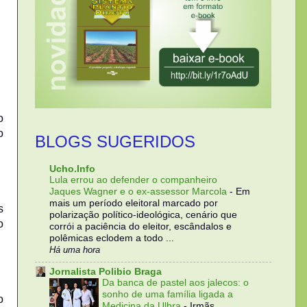
o
o
BLOGS SUGERIDOS
Ucho.Info
Lula errou ao defender o companheiro
Jaques Wagner e o ex-assessor Marcola
-
Em
mais um período eleitoral marcado por
s
polarização político-ideológica, cenário que
o
corrói a paciência do eleitor, escândalos e
polêmicas eclodem a todo ...
Há uma hora
Jornalista Polibio Braga
Da banca de pastel aos jalecos: o
sonho de uma família ligada a
o
Medicina da Ulbra
-
Irmãs