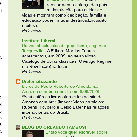
e
transformam o esforço dos pais
m
em inspiração para cuidar de
vidas e mostram como dedicação, família e
e
educação podem mudar destinos.Enquanto
muitos c...
Há 2 horas
Instituto Liberal
Raízes absolutistas do populismo, segundo
,
Tocqueville
-
A Editora Martins Fontes
acrescentou, em 2009, ao seu valioso
a
Catálogo de obras clássicas, O Antigo Regime
e a Revolução(tradução
Há 4 horas
Diplomatizzando
Livros de Paulo Roberto de Almeida na
,
Amazon.com.br: consulta em 6/08/2026
-
*Aqui estão os livros oferecidos no site da
e
Amazon.com.br: * [image: Vidas paralelas:
s
Rubens Ricupero e Celso Lafer nas relações
o
internacionais do Brasil...
s
Há 4 horas
s
BLOG DO ORLANDO TAMBOSI
a
Então você quer escrever sobre