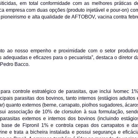
iticidas, em total conformidade com as melhores práticas d
ica empresa com duas opções (produto injetável e pour-on) co
o pioneirismo e alta qualidade de AFTOBOV, vacina contra febr
to ao nosso empenho e proximidade com o setor produtivo
adequadas e eficazes para o pecuarista”, destaca o diretor d
 Pedro Bacco.
ara controle estratégico de parasitas, que inclui Ivomec 1%
ipais parasitas dos bovinos, tanto internos (estágios adultos 
r) quanto externos (berne, carrapato, piolhos sugadores, ácaro
ssui associação de 10% de clorsulon à sua formulação, send
parasitas externos e internos dos bovinos (incluindo estágio
à base de Fipronil 1% e controla cepas dos carrapatos e da
ine e trata a bicheira instalada e possui segurança e eficáci