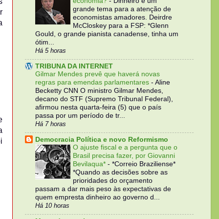
economia?
-
Dinheiro é um
s
grande tema para a atenção de
r
economistas amadores. Deirdre
a
McCloskey para a FSP: *Glenn
Gould, o grande pianista canadense, tinha um
ótim...
Há 5 horas
TRIBUNA DA INTERNET
Gilmar Mendes prevê que haverá novas
regras para emendas parlamentares
-
Aline
Becketty CNN O ministro Gilmar Mendes,
decano do STF (Supremo Tribunal Federal),
afirmou nesta quarta-feira (5) que o país
passa por um período de tr...
e
Há 7 horas
a
Democracia Política e novo Reformismo
i
O ajuste fiscal e a pergunta que o
Brasil precisa fazer, por Giovanni
Bevilaqua*
-
*Correio Braziliense*
*Quando as decisões sobre as
prioridades do orçamento
passam a dar mais peso às expectativas de
quem empresta dinheiro ao governo d...
Há 10 horas