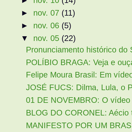
►
nov. 10
(14)
►
nov. 07
(11)
►
nov. 06
(5)
▼
nov. 05
(22)
Pronunciamento histórico do
POLÍBIO BRAGA: Veja e ouça o
Felipe Moura Brasil: Em vídeo
JOSÉ FUCS: Dilma, Lula, o P
01 DE NOVEMBRO: O vídeo qu
BLOG DO CORONEL: Aécio tem
MANIFESTO POR UM BRASI