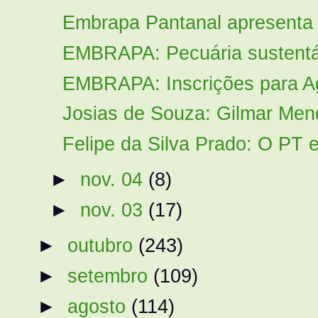
Embrapa Pantanal apresenta n
EMBRAPA: Pecuária sustentáv
EMBRAPA: Inscrições para Ag
Josias de Souza: Gilmar Mende
Felipe da Silva Prado: O PT e
►
nov. 04
(8)
►
nov. 03
(17)
►
outubro
(243)
►
setembro
(109)
►
agosto
(114)