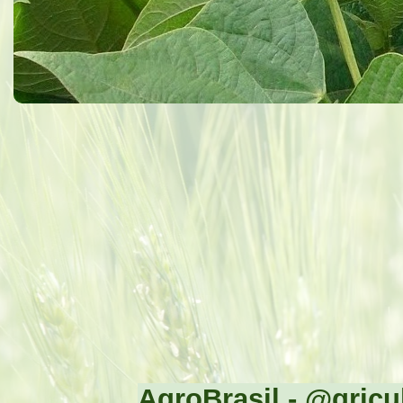
AgroBrasil - @gricul