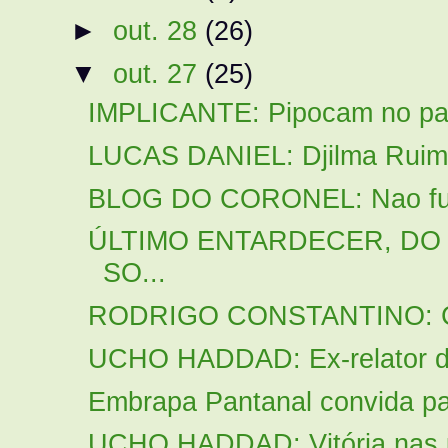
►
out. 28
(26)
▼
out. 27
(25)
IMPLICANTE: Pipocam no país 
LUCAS DANIEL: Djilma Ruimsel
BLOG DO CORONEL: Nao fuja
ÚLTIMO ENTARDECER, DO
SO...
RODRIGO CONSTANTINO: Car
UCHO HADDAD: Ex-relator da 
Embrapa Pantanal convida pa
UCHO HADDAD: Vitória nas urn