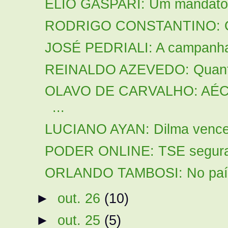
ELIO GASPARI: Um mandato 
RODRIGO CONSTANTINO: Os d
JOSÉ PEDRIALI: A campanha
REINALDO AZEVEDO: Quanto 
OLAVO DE CARVALHO: AÉC
...
LUCIANO AYAN: Dilma vence. 
PODER ONLINE: TSE segura re
ORLANDO TAMBOSI: No país d
►
out. 26
(10)
►
out. 25
(5)