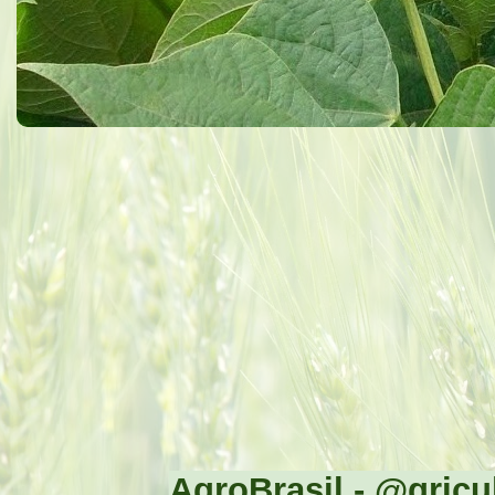
AgroBrasil - @gricul