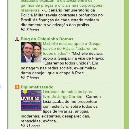
estaduais explicam a distância entre os
ganhos de praças e oficiais nas corporações
brasileiras.
-
O cenário remuneratório da
Polícia Militar revela contrastes profundos no
Brasil. As finanças de cada estado moldam
diretamente a valorização dos profiss...
Há 3 horas
.
Blog do Chiquinho Dornas
Michelle declara apoio a Gaspar
na vice de Flávio: "Estaremos
todos unidos"
-
*Michelle declara
apoio a Gaspar na vice de Flávio:
"Estaremos todos unidos". Em
postagem nas redes sociais, ex-primeira-
dama desejou que a chapa à Presi...
Há 7 horas
o
Diplomatizzando
Livrarias, de todos os tipos… -
livro de Jorge Carrión
-
Carmen
Licia acaba de me presentear
com este livro, sobre todos os
tipos de livrarias, antigas,
modernas, existentes, desaparecidas,
renascidas, exótica...
Há 11 horas