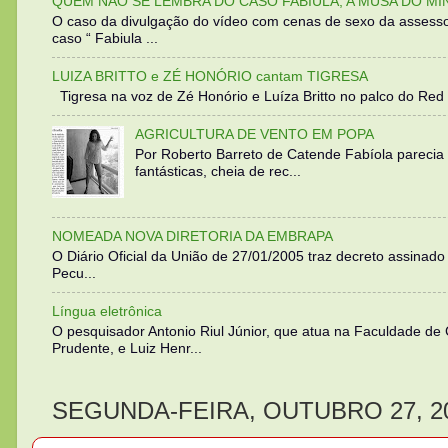
QUEM NÃO SE LEMBRA DO CASO FABIULA, A MUSA DO MI
O caso da divulgação do vídeo com cenas de sexo da assesso
caso “ Fabiula ...
LUIZA BRITTO e ZÉ HONÓRIO cantam TIGRESA
Tigresa na voz de Zé Honório e Luíza Britto no palco do Red 
AGRICULTURA DE VENTO EM POPA
Por Roberto Barreto de Catende Fabíola parecia
fantásticas, cheia de rec...
NOMEADA NOVA DIRETORIA DA EMBRAPA
O Diário Oficial da União de 27/01/2005 traz decreto assinado p
Pecu...
Língua eletrônica
O pesquisador Antonio Riul Júnior, que atua na Faculdade de
Prudente, e Luiz Henr...
SEGUNDA-FEIRA, OUTUBRO 27, 2