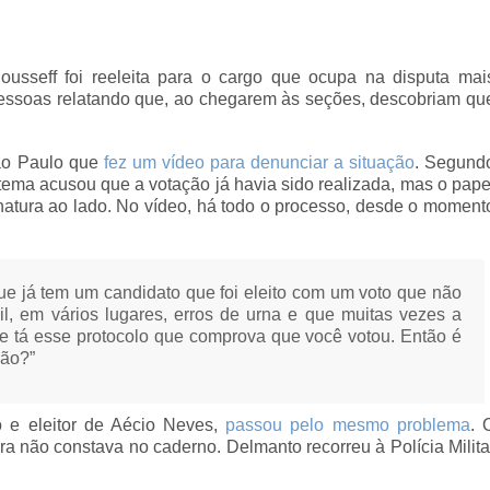
usseff foi reeleita para o cargo que ocupa na disputa mai
pessoas relatando que, ao chegarem às seções, descobriam qu
São Paulo que
fez um vídeo para denunciar a situação
. Segund
sistema acusou que a votação já havia sido realizada, mas o pape
atura ao lado. No vídeo, há todo o processo, desde o moment
ó que já tem um candidato que foi eleito com um voto que não
l, em vários lugares, erros de urna e que muitas vezes a
e tá esse protocolo que comprova que você votou. Então é
não?”
 e eleitor de Aécio Neves,
passou pelo mesmo problema
. 
a não constava no caderno. Delmanto recorreu à Polícia Milita