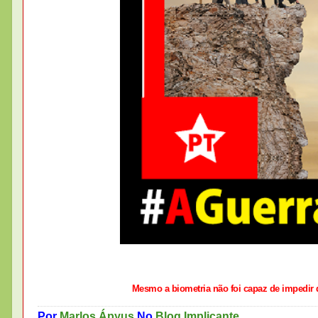
Mesmo a biometria não foi capaz de impedir
Por
Marlos Ápyus
No
Blog Implicante