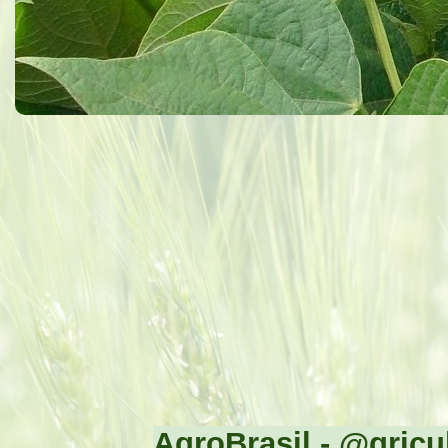
AgroBrasil - @gricul