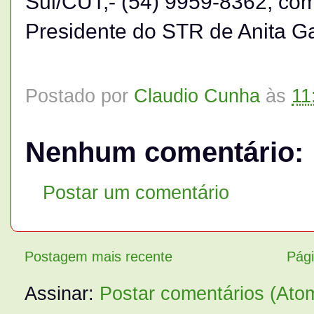
Sul/CUT;- (54) 9959-8362, co
Presidente do STR de Anita Ga
Postado por
Claudio Cunha
às
11
Nenhum comentário:
Postar um comentário
Postagem mais recente
Pági
Assinar:
Postar comentários (Ato