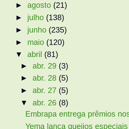
►
agosto
(21)
►
julho
(138)
►
junho
(235)
►
maio
(120)
▼
abril
(81)
►
abr. 29
(3)
►
abr. 28
(5)
►
abr. 27
(5)
▼
abr. 26
(8)
Embrapa entrega prêmios no
Yema lança queijos especiais