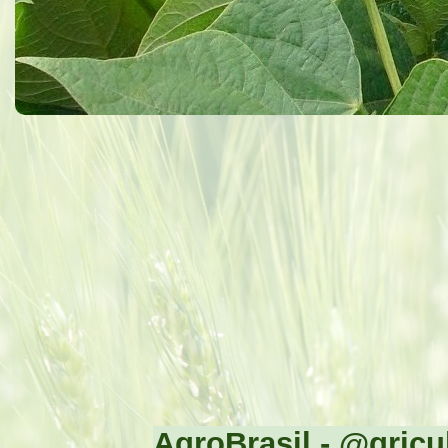
AgroBrasil - @gricul