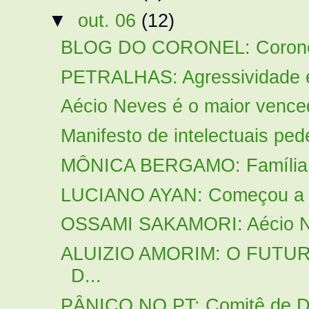
▼
out. 06
(12)
BLOG DO CORONEL: Coronel r
PETRALHAS: Agressividade e f
Aécio Neves é o maior vencedo
Manifesto de intelectuais ped
MÔNICA BERGAMO: Família d
LUCIANO AYAN: Começou a gue
OSSAMI SAKAMORI: Aécio Ne
ALUIZIO AMORIM: O FUTU
D...
PÂNICO NO PT: Comitê de Dil