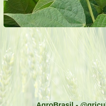
AgroBrasil - @gricul