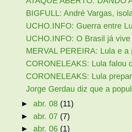
ATAQUE ABERTO: DANDO A
BIGFULL: André Vargas, isola
UCHO.INFO: Guerra entre Lul
UCHO.INFO: O Brasil já vive 
MERVAL PEREIRA: Lula e a p
CORONELEAKS: Lula falou dua
CORONELEAKS: Lula prepara
Jorge Gerdau diz que a popul
►
abr. 08
(11)
►
abr. 07
(7)
►
abr. 06
(1)