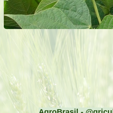
AgroBrasil - @gricul