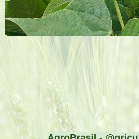
AgroBrasil - @gricul