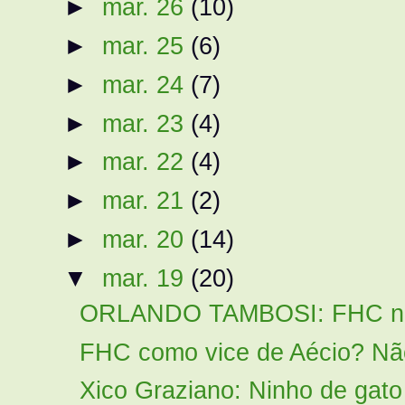
►
mar. 26
(10)
►
mar. 25
(6)
►
mar. 24
(7)
►
mar. 23
(4)
►
mar. 22
(4)
►
mar. 21
(2)
►
mar. 20
(14)
▼
mar. 19
(20)
ORLANDO TAMBOSI: FHC não s
FHC como vice de Aécio? Não
Xico Graziano: Ninho de gato