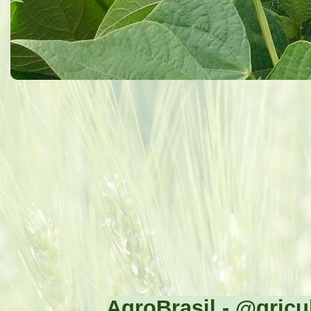
AgroBrasil - @gricul