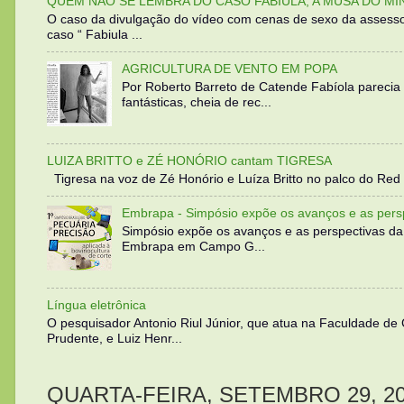
QUEM NÃO SE LEMBRA DO CASO FABIULA, A MUSA DO MI
O caso da divulgação do vídeo com cenas de sexo da assesso
caso “ Fabiula ...
AGRICULTURA DE VENTO EM POPA
Por Roberto Barreto de Catende Fabíola parecia
fantásticas, cheia de rec...
LUIZA BRITTO e ZÉ HONÓRIO cantam TIGRESA
Tigresa na voz de Zé Honório e Luíza Britto no palco do Red 
Embrapa - Simpósio expõe os avanços e as persp
Simpósio expõe os avanços e as perspectivas da
Embrapa em Campo G...
Língua eletrônica
O pesquisador Antonio Riul Júnior, que atua na Faculdade de
Prudente, e Luiz Henr...
QUARTA-FEIRA, SETEMBRO 29, 2