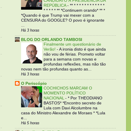
CANDIDATO À PRESIDÊNCIA DA
REPÚBLICA
-
** * * * * * * * * * * * *
* * * * * ** *Continuem orando* ** *
*Quando é que Trump vai mexer com a
CENSURA do GOOGLE? O povo é ignorante
...
Há 3 horas
BLOG DO ORLANDO TAMBOSI
Finalmente um questionário de
Verão!
-
A ironia disto é que ainda
não vou de férias. Prometo voltar
para a semana com novas e
profundas reflexões, mas não tão
novas nem tão profundas quanto as...
Há 3 horas
O Periscópio
COCHICHOS MARCAM O
MOMENTO POLÍTICO
NACIONAL
-
* Por THEODIANO
BASTOS* *Encontro secreto de
Lula com Davi Alcolumbre na
casa do Ministro Alexandre de Moraes * *Lula
e...
Há 5 horas