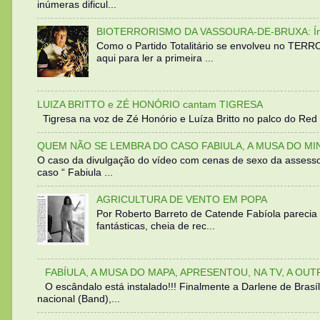
inúmeras dificul...
BIOTERRORISMO DA VASSOURA-DE-BRUXA: Íntegra
Como o Partido Totalitário se envolveu no TER
aqui para ler a primeira ...
LUIZA BRITTO e ZÉ HONÓRIO cantam TIGRESA
Tigresa na voz de Zé Honório e Luíza Britto no palco do Red 
QUEM NÃO SE LEMBRA DO CASO FABIULA, A MUSA DO MI
O caso da divulgação do vídeo com cenas de sexo da assesso
caso “ Fabiula ...
AGRICULTURA DE VENTO EM POPA
Por Roberto Barreto de Catende Fabíola parecia
fantásticas, cheia de rec...
FABÍULA, A MUSA DO MAPA, APRESENTOU, NA TV, A OU
O escândalo está instalado!!! Finalmente a Darlene de Bra
nacional (Band),...