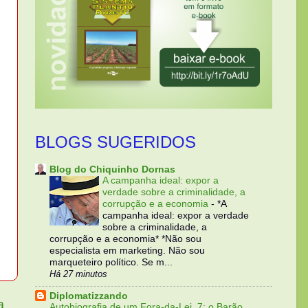
BLOGS SUGERIDOS
Blog do Chiquinho Dornas
A campanha ideal: expor a
verdade sobre a criminalidade, a
corrupção e a economia
-
*A
campanha ideal: expor a verdade
sobre a criminalidade, a
corrupção e a economia* *Não sou
especialista em marketing. Não sou
marqueteiro político. Se m...
Há 27 minutos
Diplomatizzando
a
Autobiografia de um Fora-da-Lei, 7: o Barão