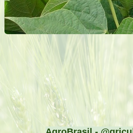
AgroBrasil - @gricul