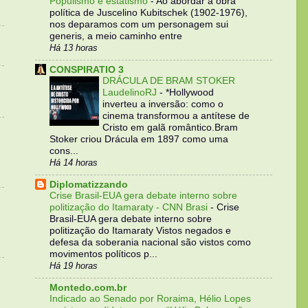
Populismo e estatismo
-
Ao abordar a obra
política de Juscelino Kubitschek (1902-1976),
nos deparamos com um personagem sui
generis, a meio caminho entre
Há 13 horas
CONSPIRATIO 3
DRÁCULA DE BRAM STOKER
LaudelinoRJ
-
*Hollywood
inverteu a inversão: como o
cinema transformou a antítese de
Cristo em galã romântico.Bram
Stoker criou Drácula em 1897 como uma
cons...
Há 14 horas
Diplomatizzando
Crise Brasil-EUA gera debate interno sobre
politização do Itamaraty - CNN Brasi
-
Crise
Brasil-EUA gera debate interno sobre
politização do Itamaraty Vistos negados e
defesa da soberania nacional são vistos como
movimentos políticos p...
Há 19 horas
Montedo.com.br
Indicado ao Senado por Roraima, Hélio Lopes