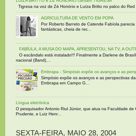
LUIZA BRITTO e ZÉ HONÓRIO cantam TIGRESA
Tigresa na voz de Zé Honório e Luíza Britto no palco do Red 
AGRICULTURA DE VENTO EM POPA
Por Roberto Barreto de Catende Fabíola parecia
fantásticas, cheia de rec...
FABÍULA, A MUSA DO MAPA, APRESENTOU, NA TV, A OU
O escândalo está instalado!!! Finalmente a Darlene de Bra
nacional (Band),...
Embrapa - Simpósio expõe os avanços e as persp
Simpósio expõe os avanços e as perspectivas da
Embrapa em Campo G...
Língua eletrônica
O pesquisador Antonio Riul Júnior, que atua na Faculdade de
Prudente, e Luiz Henr...
SEXTA-FEIRA, MAIO 28, 2004