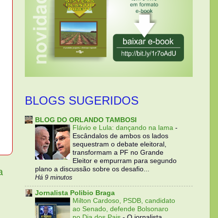
BLOGS SUGERIDOS
BLOG DO ORLANDO TAMBOSI
Flávio e Lula: dançando na lama
-
Escândalos de ambos os lados
sequestram o debate eleitoral,
transformam a PF no Grande
Eleitor e empurram para segundo
plano a discussão sobre os desafio...
a
Há 9 minutos
Jornalista Polibio Braga
Milton Cardoso, PSDB, candidato
ao Senado, defende Bolsonaro
no Dia dos Pais
-
O jornalista