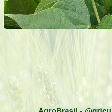
AgroBrasil - @gricul