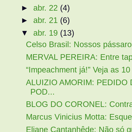
►
abr. 22
(4)
►
abr. 21
(6)
▼
abr. 19
(13)
Celso Brasil: Nossos pássaros
MERVAL PEREIRA: Entre tapas
“Impeachment já!” Veja as 10
ALUIZIO AMORIM: PEDIDO
POD...
BLOG DO CORONEL: Contra ap
Marcus Vinicius Motta: Esquer
Eliane Cantanhêde: Não só g