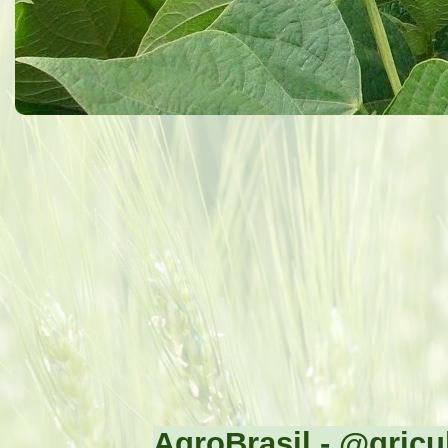
AgroBrasil - @gricul