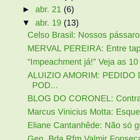
►
abr. 21
(6)
▼
abr. 19
(13)
Celso Brasil: Nossos pássaros
MERVAL PEREIRA: Entre tapas
“Impeachment já!” Veja as 10
ALUIZIO AMORIM: PEDIDO
POD...
BLOG DO CORONEL: Contra ap
Marcus Vinicius Motta: Esquer
Eliane Cantanhêde: Não só g
Gen. Bda Rfm Valmir Fonseca