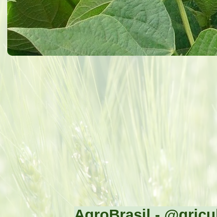
AgroBrasil - @gricul