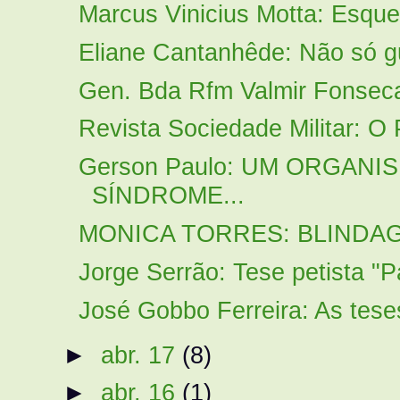
Marcus Vinicius Motta: Esquer
Eliane Cantanhêde: Não só g
Gen. Bda Rfm Valmir Fonseca
Revista Sociedade Militar: O 
Gerson Paulo: UM ORGANI
SÍNDROME...
MONICA TORRES: BLINDA
Jorge Serrão: Tese petista "P
José Gobbo Ferreira: As tes
►
abr. 17
(8)
►
abr. 16
(1)