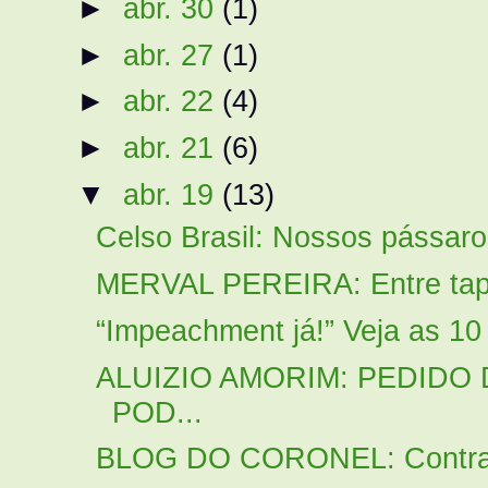
►
abr. 30
(1)
►
abr. 27
(1)
►
abr. 22
(4)
►
abr. 21
(6)
▼
abr. 19
(13)
Celso Brasil: Nossos pássaros
MERVAL PEREIRA: Entre tapas
“Impeachment já!” Veja as 10
ALUIZIO AMORIM: PEDIDO
POD...
BLOG DO CORONEL: Contra ap