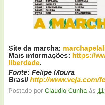
Site da marcha:
marchapelal
Mais informações:
https://
liberdade
.
Fonte: Felipe Moura
Brasil
http://www.veja.com/f
Postado por
Claudio Cunha
às
11