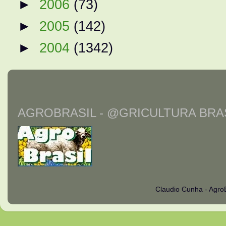
►
2006
(73)
►
2005
(142)
►
2004
(1342)
AGROBRASIL - @GRICULTURA BRAS
Claudio Cunha - Agro