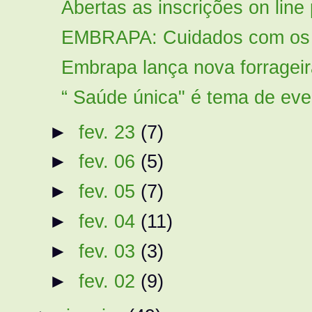
Abertas as inscrições on line
EMBRAPA: Cuidados com os 
Embrapa lança nova forrageira
“ Saúde única" é tema de even
►
fev. 23
(7)
►
fev. 06
(5)
►
fev. 05
(7)
►
fev. 04
(11)
►
fev. 03
(3)
►
fev. 02
(9)