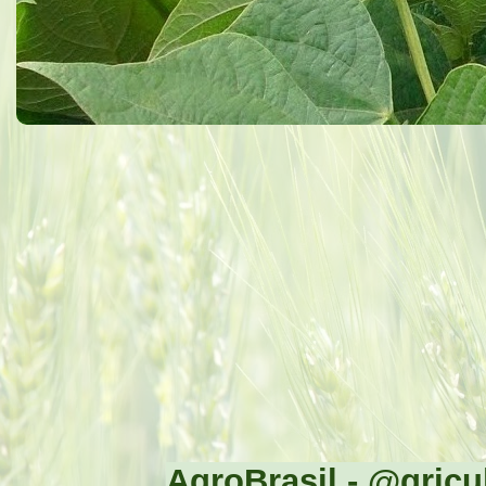
AgroBrasil - @gricul